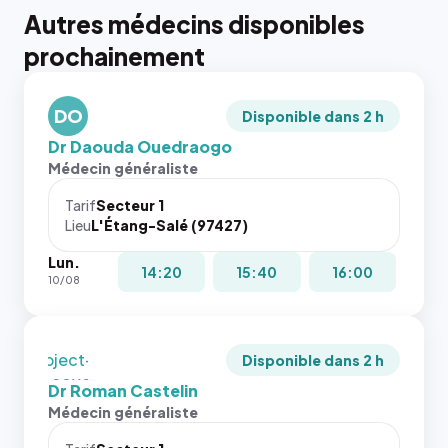
Autres médecins disponibles
{# 40×40
prochainement
: la taille
rendue par
`.profile-
DO
picture`,
Disponible dans 2 h
et un
Dr Daouda Ouedraogo
rapport 1:1
Médecin généraliste
qui reste
juste à
Tarif
Secteur 1
Lieu
L'Étang-Salé (97427)
toutes les
tailles
Lun.
puisque la
{# 40×40
14:20
15:40
16:00
10/08
photo est
: la taille
recadrée
rendue par
en
`.profile-
`object-
picture`,
Disponible dans 2 h
fit: cover`.
et un
Dr Roman Castelin
Sans ces
rapport 1:1
Médecin généraliste
attributs
qui reste
le