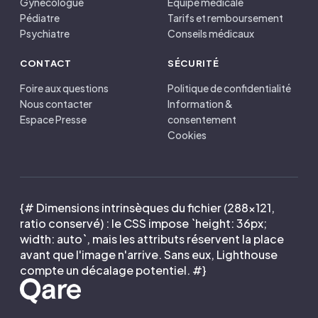
Gynécologue
Équipe médicale
Pédiatre
Tarifs et remboursement
Psychiatre
Conseils médicaux
CONTACT
SÉCURITÉ
Foire aux questions
Politique de confidentialité
Nous contacter
Information &
Espace Presse
consentement
Cookies
{# Dimensions intrinsèques du fichier (288×121,
ratio conservé) : le CSS impose `height: 36px;
width: auto`, mais les attributs réservent la place
avant que l'image n'arrive. Sans eux, Lighthouse
compte un décalage potentiel. #}