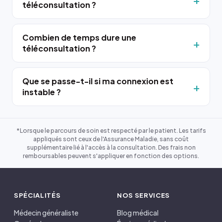
téléconsultation ?
Combien de temps dure une
téléconsultation ?
Que se passe-t-il si ma connexion est
instable ?
*Lorsque le parcours de soin est respecté par le patient. Les tarifs
appliqués sont ceux de l'Assurance Maladie, sans coût
supplémentaire lié à l'accès à la consultation. Des frais non
remboursables peuvent s'appliquer en fonction des options.
SPÉCIALITÉS
NOS SERVICES
Médecin généraliste
Blog médical