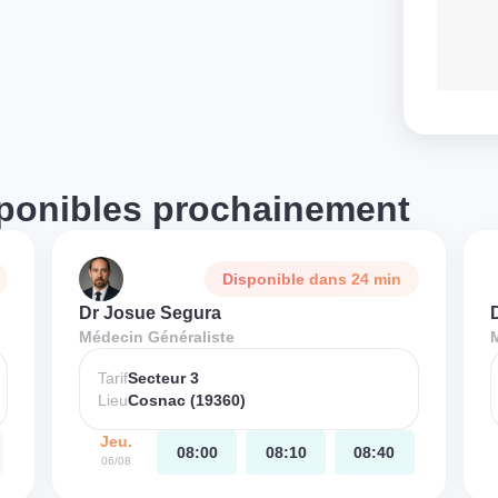
ponibles prochainement
Disponible dans 24 min
Dr Josue Segura
Médecin Généraliste
Tarif
Secteur 3
Lieu
Cosnac (19360)
Jeu.
08:00
08:10
08:40
06/08