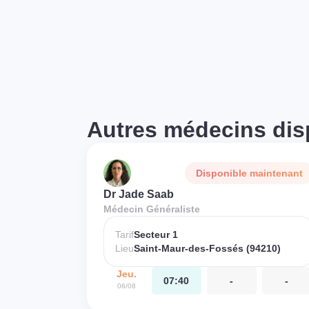
Autres médecins dis
Disponible maintenant
Dr Jade Saab
Médecin Généraliste
Tarif
Secteur 1
Lieu
Saint-Maur-des-Fossés (94210)
Jeu.
07:40
-
-
06/08