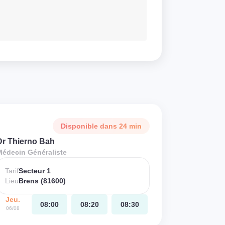
Disponible dans 24 min
Dr Thierno Bah
Médecin Généraliste
Tarif
Secteur 1
Lieu
Brens (81600)
Jeu.
08:00
08:20
08:30
06/08