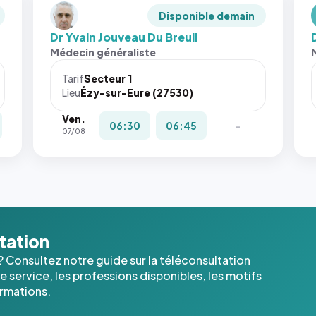
Disponible demain
Dr Yvain Jouveau Du Breuil
Médecin généraliste
Tarif
Secteur 1
Lieu
Ézy-sur-Eure (27530)
Ven.
06:30
06:45
-
07/08
ltation
? Consultez notre guide sur la téléconsultation
 service, les professions disponibles, les motifs
ormations.