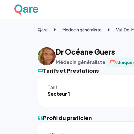
Qare
Médecin généraliste
Val-De-
Dr Océane Guers
Médecin généraliste
Uniquem
Tarifs et Prestations
Tarif
Secteur 1
Profil du praticien