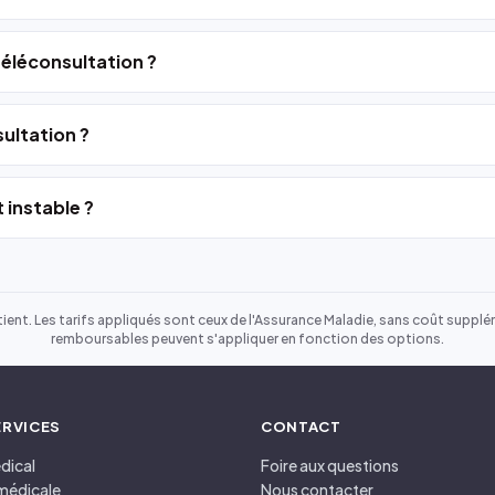
 téléconsultation ?
ultation ?
 instable ?
ient. Les tarifs appliqués sont ceux de l'Assurance Maladie, sans coût suppléme
remboursables peuvent s'appliquer en fonction des options.
ERVICES
CONTACT
dical
Foire aux questions
médicale
Nous contacter