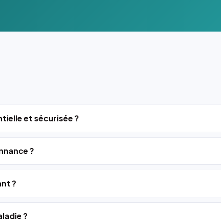
tielle et sécurisée ?
nnance ?
ant ?
ladie ?