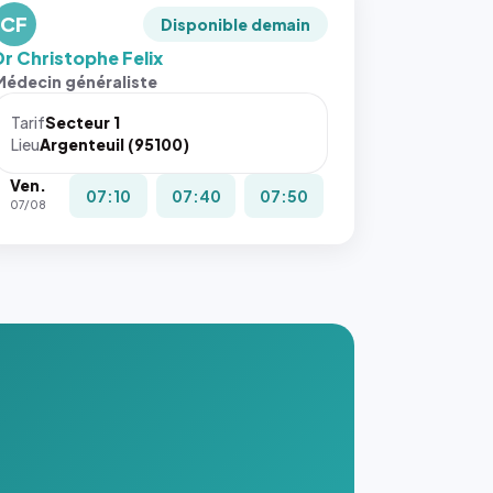
CF
Disponible demain
Dr Christophe Felix
Médecin généraliste
Tarif
Secteur 1
Lieu
Argenteuil (95100)
Ven.
07:10
07:40
07:50
07/08