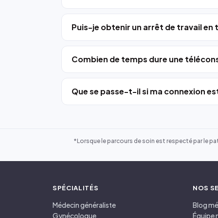
Puis-je obtenir un arrêt de travail en
Combien de temps dure une télécons
Que se passe-t-il si ma connexion est
*Lorsque le parcours de soin est respecté par le pat
SPÉCIALITÉS
NOS S
Médecin généraliste
Blog mé
Gynécologue
Équipe 