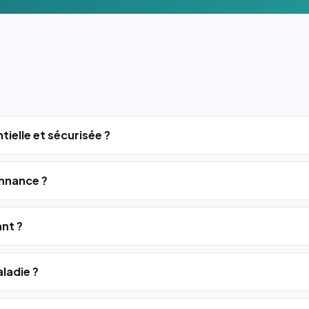
tielle et sécurisée ?
nnance ?
ant ?
ladie ?