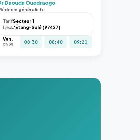
Dr Daouda Ouedraogo
Médecin généraliste
Tarif
Secteur 1
Lieu
L'Étang-Salé (97427)
Ven.
08:30
08:40
09:20
07/08