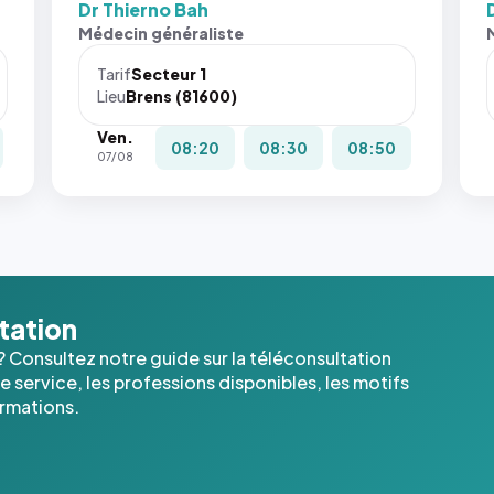
Dr Thierno Bah
Médecin généraliste
Tarif
Secteur 1
Lieu
Brens (81600)
Ven.
08:20
08:30
08:50
07/08
ltation
? Consultez notre guide sur la téléconsultation
 service, les professions disponibles, les motifs
ormations.