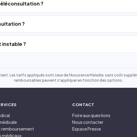
 téléconsultation ?
ultation ?
 instable ?
ient. Les tarifs appliqués sont ceux de l'Assurance Maladie, sans coût suppléme
remboursables peuvent s'appliquer en fonction des options.
ERVICES
CONTACT
dical
Foire aux questions
médicale
Nous contacter
et remboursement
Espace Presse
s médicaux