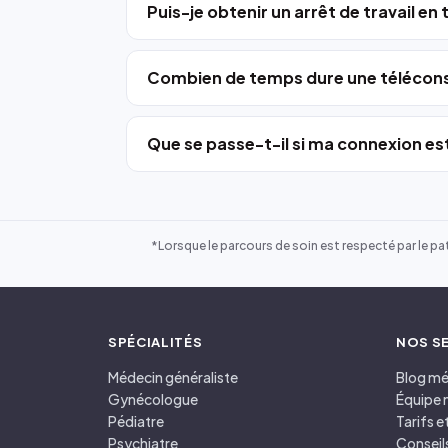
Puis-je obtenir un arrêt de travail en
Combien de temps dure une télécons
Que se passe-t-il si ma connexion est
*Lorsque le parcours de soin est respecté par le pat
SPÉCIALITÉS
NOS S
Médecin généraliste
Blog mé
Gynécologue
Équipe 
Pédiatre
Tarifs 
Psychiatre
Conseil