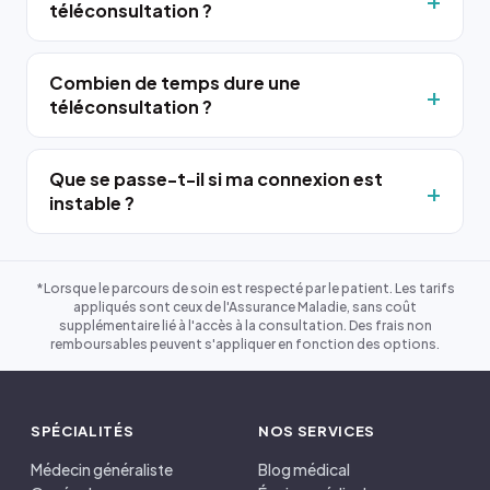
téléconsultation ?
Combien de temps dure une
téléconsultation ?
Que se passe-t-il si ma connexion est
instable ?
*Lorsque le parcours de soin est respecté par le patient. Les tarifs
appliqués sont ceux de l'Assurance Maladie, sans coût
supplémentaire lié à l'accès à la consultation. Des frais non
remboursables peuvent s'appliquer en fonction des options.
SPÉCIALITÉS
NOS SERVICES
Médecin généraliste
Blog médical