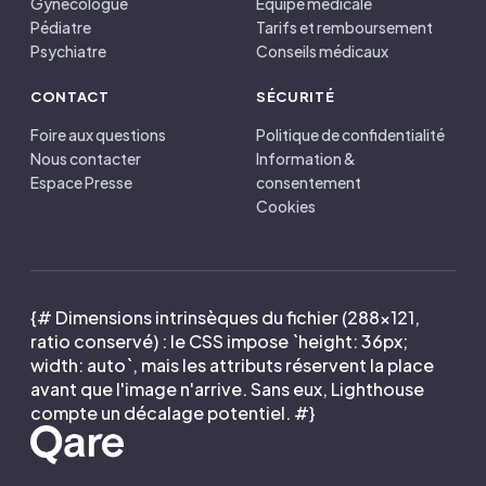
Gynécologue
Équipe médicale
Pédiatre
Tarifs et remboursement
Psychiatre
Conseils médicaux
CONTACT
SÉCURITÉ
Foire aux questions
Politique de confidentialité
Nous contacter
Information &
Espace Presse
consentement
Cookies
{# Dimensions intrinsèques du fichier (288×121,
ratio conservé) : le CSS impose `height: 36px;
width: auto`, mais les attributs réservent la place
avant que l'image n'arrive. Sans eux, Lighthouse
compte un décalage potentiel. #}