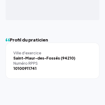
Profil du praticien
Ville d'exercice
{# 40×40
Saint-Maur-des-Fossés (94210)
: la taille
Numéro RPPS
rendue par
10100911741
`.profile-
picture`,
et un
rapport 1:1
qui reste
juste à
toutes les