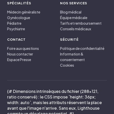
SPÉCIALITÉS
NOS SERVICES
Médecin généraliste
Blog médical
Gynécologue
Équipe médicale
Pédiatre
Tarifs et remboursement
Psychiatre
Conseils médicaux
CONTACT
SÉCURITÉ
Foire aux questions
Politique de confidentialité
Nous contacter
Information &
Espace Presse
consentement
Cookies
{# Dimensions intrinsèques du fichier (288×121,
ratio conservé) : le CSS impose `height: 36px;
width: auto`, mais les attributs réservent la place
avant que l'image n'arrive. Sans eux, Lighthouse
compte un décalage potentiel. #}