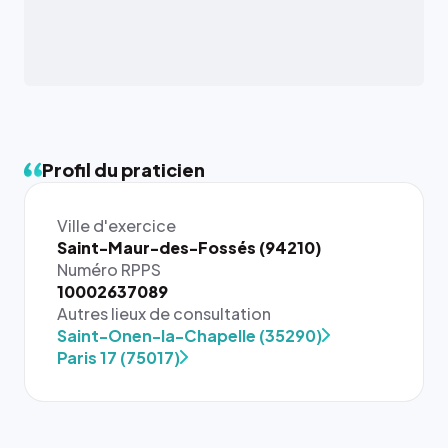
Profil du praticien
Ville d'exercice
Saint-Maur-des-Fossés (94210)
Numéro RPPS
10002637089
{# 40×40
Autres lieux de consultation
: la taille
Saint-Onen-la-Chapelle (35290)
rendue par
Paris 17 (75017)
`.profile-
picture`,
et un
rapport 1:1