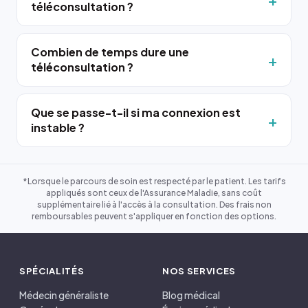
téléconsultation ?
Combien de temps dure une
téléconsultation ?
Que se passe-t-il si ma connexion est
instable ?
*Lorsque le parcours de soin est respecté par le patient. Les tarifs
appliqués sont ceux de l'Assurance Maladie, sans coût
supplémentaire lié à l'accès à la consultation. Des frais non
remboursables peuvent s'appliquer en fonction des options.
SPÉCIALITÉS
NOS SERVICES
Médecin généraliste
Blog médical