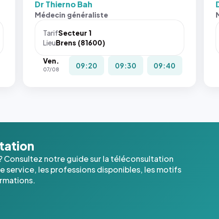
Dr Thierno Bah
Médecin généraliste
Tarif
Secteur 1
Lieu
Brens (81600)
Ven.
09:20
09:30
09:40
07/08
ltation
? Consultez notre guide sur la téléconsultation
 service, les professions disponibles, les motifs
ormations.