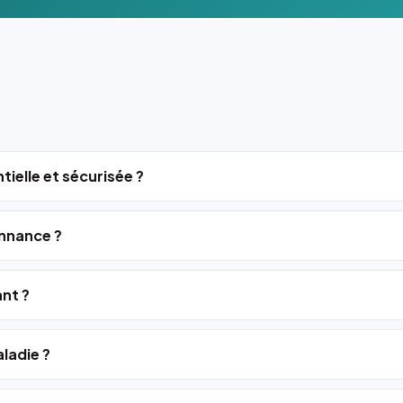
tielle et sécurisée ?
nnance ?
ant ?
ladie ?