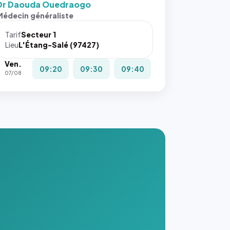
Dr Daouda Ouedraogo
Médecin généraliste
Tarif
Secteur 1
Lieu
L'Étang-Salé (97427)
Ven.
09:20
09:30
09:40
07/08