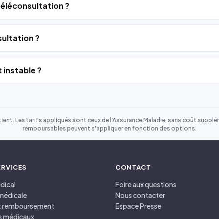
 téléconsultation ?
ultation ?
 instable ?
ient. Les tarifs appliqués sont ceux de l'Assurance Maladie, sans coût suppléme
remboursables peuvent s'appliquer en fonction des options.
ERVICES
CONTACT
dical
Foire aux questions
médicale
Nous contacter
et remboursement
Espace Presse
s médicaux