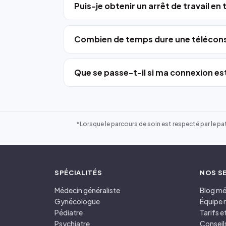
Puis-je obtenir un arrêt de travail en
Combien de temps dure une télécons
Que se passe-t-il si ma connexion est
*Lorsque le parcours de soin est respecté par le pat
SPÉCIALITÉS
NOS S
Médecin généraliste
Blog mé
Gynécologue
Équipe 
Pédiatre
Tarifs 
Psychiatre
Conseil