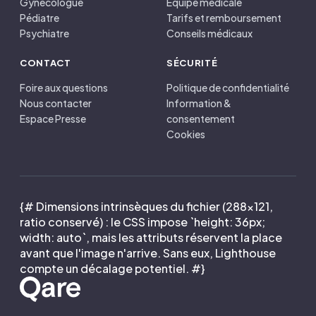
Gynécologue
Équipe médicale
Pédiatre
Tarifs et remboursement
Psychiatre
Conseils médicaux
CONTACT
SÉCURITÉ
Foire aux questions
Politique de confidentialité
Nous contacter
Information &
Espace Presse
consentement
Cookies
{# Dimensions intrinsèques du fichier (288×121,
ratio conservé) : le CSS impose `height: 36px;
width: auto`, mais les attributs réservent la place
avant que l'image n'arrive. Sans eux, Lighthouse
compte un décalage potentiel. #}