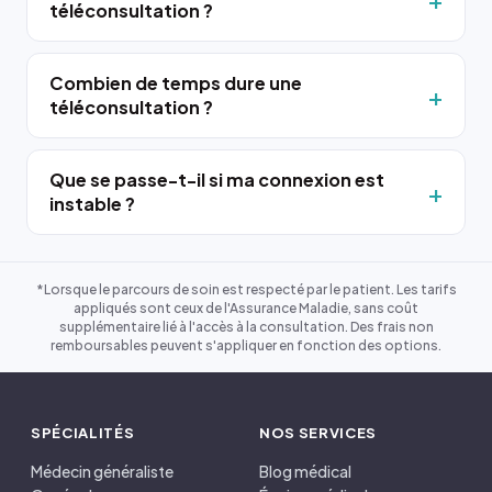
téléconsultation ?
Combien de temps dure une
téléconsultation ?
Que se passe-t-il si ma connexion est
instable ?
*Lorsque le parcours de soin est respecté par le patient. Les tarifs
appliqués sont ceux de l'Assurance Maladie, sans coût
supplémentaire lié à l'accès à la consultation. Des frais non
remboursables peuvent s'appliquer en fonction des options.
SPÉCIALITÉS
NOS SERVICES
Médecin généraliste
Blog médical