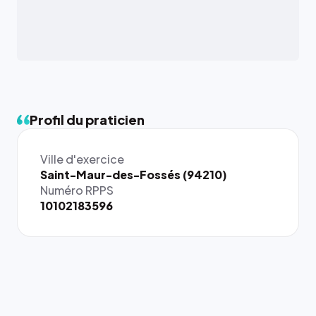
Profil du praticien
Ville d'exercice
{# 40×40
Saint-Maur-des-Fossés (94210)
: la taille
Numéro RPPS
rendue par
10102183596
`.profile-
picture`,
et un
rapport 1:1
qui reste
juste à
toutes les