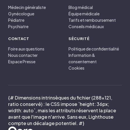
Médecin généraliste
Blog médical
Gynécologue
Équipe médicale
Pédiatre
Tarifs et remboursement
Psychiatre
Conseils médicaux
CONTACT
SÉCURITÉ
Foire aux questions
Politique de confidentialité
Nous contacter
Information &
Espace Presse
consentement
Cookies
{# Dimensions intrinsèques du fichier (288×121,
ratio conservé) : le CSS impose `height: 36px;
width: auto`, mais les attributs réservent la place
avant que l'image n'arrive. Sans eux, Lighthouse
compte un décalage potentiel. #}