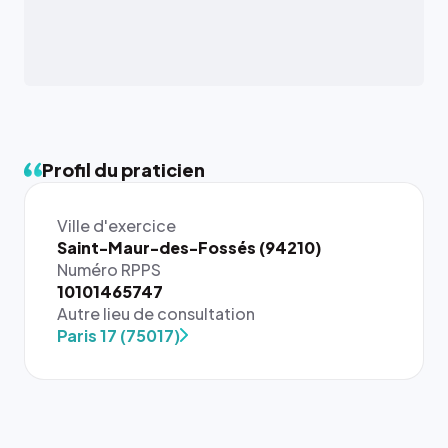
Profil du praticien
Ville d'exercice
Saint-Maur-des-Fossés (94210)
Numéro RPPS
{# 40×40
10101465747
: la taille
Autre lieu de consultation
rendue par
Paris 17 (75017)
`.profile-
picture`,
et un
rapport 1:1
qui reste