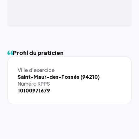
Profil du praticien
Ville d'exercice
{# 40×40
Saint-Maur-des-Fossés (94210)
: la taille
Numéro RPPS
rendue par
10100971679
`.profile-
picture`,
et un
rapport 1:1
qui reste
juste à
toutes les