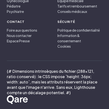
Gynécologue
Équipe médicale
Pédiatre
Tarifs et remboursement
Psychiatre
Conseils médicaux
CONTACT
SÉCURITÉ
Foire aux questions
Politique de confidentialité
Nous contacter
Information &
Espace Presse
consentement
Cookies
{# Dimensions intrinsèques du fichier (288×121,
ratio conservé) : le CSS impose `height: 36px;
width: auto`, mais les attributs réservent la place
avant que l'image n'arrive. Sans eux, Lighthouse
compte un décalage potentiel. #}