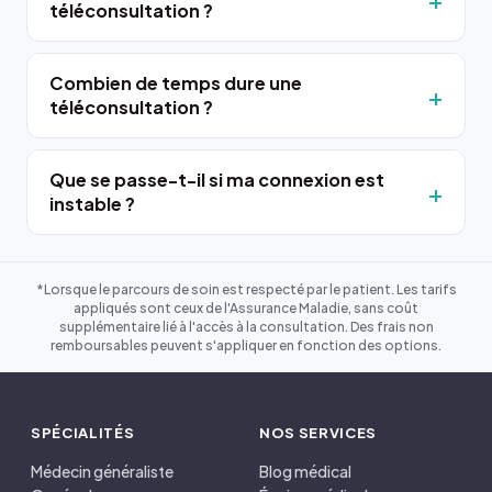
téléconsultation ?
Combien de temps dure une
téléconsultation ?
Que se passe-t-il si ma connexion est
instable ?
*Lorsque le parcours de soin est respecté par le patient. Les tarifs
appliqués sont ceux de l'Assurance Maladie, sans coût
supplémentaire lié à l'accès à la consultation. Des frais non
remboursables peuvent s'appliquer en fonction des options.
SPÉCIALITÉS
NOS SERVICES
Médecin généraliste
Blog médical