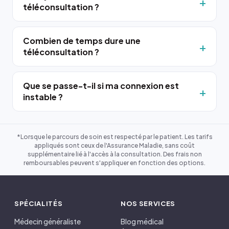
téléconsultation ?
Combien de temps dure une
téléconsultation ?
Que se passe-t-il si ma connexion est
instable ?
*Lorsque le parcours de soin est respecté par le patient. Les tarifs
appliqués sont ceux de l'Assurance Maladie, sans coût
supplémentaire lié à l'accès à la consultation. Des frais non
remboursables peuvent s'appliquer en fonction des options.
SPÉCIALITÉS
NOS SERVICES
Médecin généraliste
Blog médical