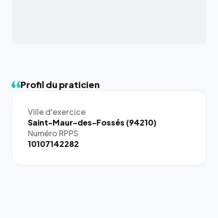
Profil du praticien
Ville d'exercice
{# 40×40
Saint-Maur-des-Fossés (94210)
: la taille
Numéro RPPS
rendue par
10107142282
`.profile-
picture`,
et un
rapport 1:1
qui reste
juste à
toutes les