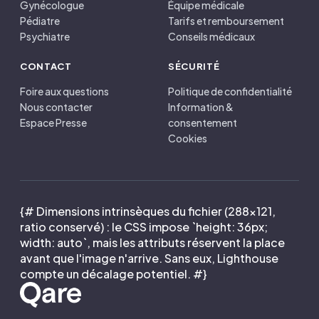
Gynécologue
Équipe médicale
Pédiatre
Tarifs et remboursement
Psychiatre
Conseils médicaux
CONTACT
SÉCURITÉ
Foire aux questions
Politique de confidentialité
Nous contacter
Information &
Espace Presse
consentement
Cookies
{# Dimensions intrinsèques du fichier (288×121,
ratio conservé) : le CSS impose `height: 36px;
width: auto`, mais les attributs réservent la place
avant que l'image n'arrive. Sans eux, Lighthouse
compte un décalage potentiel. #}