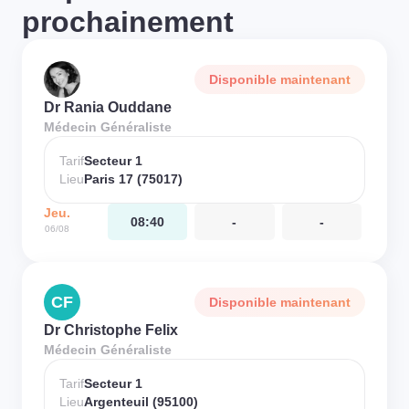
prochainement
Disponible maintenant
Dr Rania Ouddane
Médecin Généraliste
Tarif
Secteur 1
Lieu
Paris 17 (75017)
Jeu.
08:40
-
-
06/08
CF
Disponible maintenant
Dr Christophe Felix
Médecin Généraliste
Tarif
Secteur 1
Lieu
Argenteuil (95100)