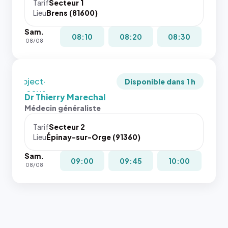
cas. #}
le
juste à
Tarif
Secteur 1
navigateur
Lieu
Brens (81600)
toutes les
ne réserve
tailles
Sam.
pas la
puisque la
08:10
08:20
08:30
08/08
place, et
photo est
c'étaient
recadrée
les trois
en
dernières
`object-
Disponible dans 1 h
images de
fit: cover`.
Dr Thierry Marechal
l'annuaire
Sans ces
Médecin généraliste
dans ce
attributs
cas. #}
le
Tarif
Secteur 2
navigateur
Lieu
Épinay-sur-Orge (91360)
ne réserve
Sam.
pas la
09:00
09:45
10:00
08/08
place, et
c'étaient
les trois
dernières
images de
l'annuaire