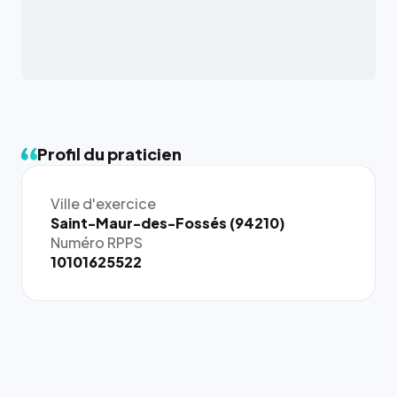
Profil du praticien
Ville d'exercice
{# 40×40
Saint-Maur-des-Fossés (94210)
: la taille
Numéro RPPS
rendue par
10101625522
`.profile-
picture`,
et un
rapport 1:1
qui reste
juste à
toutes les