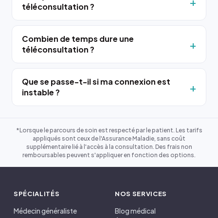
téléconsultation ?
Combien de temps dure une
téléconsultation ?
Que se passe-t-il si ma connexion est
instable ?
*Lorsque le parcours de soin est respecté par le patient. Les tarifs
appliqués sont ceux de l'Assurance Maladie, sans coût
supplémentaire lié à l'accès à la consultation. Des frais non
remboursables peuvent s'appliquer en fonction des options.
SPÉCIALITÉS
NOS SERVICES
Médecin généraliste
Blog médical