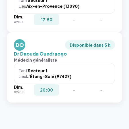
Tarif
Secteur 1
navigateur
Lieu
Aix-en-Provence (13090)
ne réserve
Dim.
pas la
17:50
-
-
09/08
place, et
c'étaient
les trois
dernières
DO
Disponible dans 5 h
images de
Dr Daouda Ouedraogo
l'annuaire
Médecin généraliste
dans ce
cas. #}
Tarif
Secteur 1
Lieu
L'Étang-Salé (97427)
Dim.
20:00
-
-
09/08