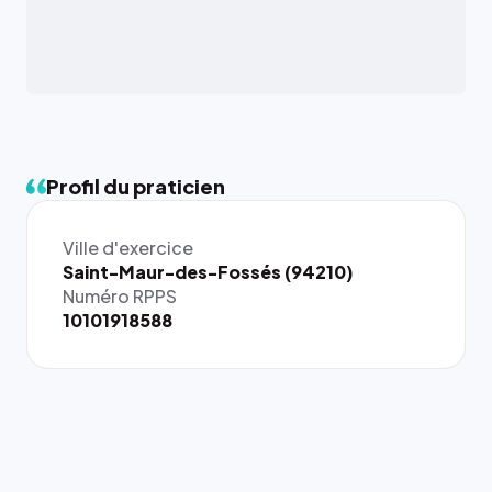
Profil du praticien
Ville d'exercice
{# 40×40
Saint-Maur-des-Fossés (94210)
: la taille
Numéro RPPS
rendue par
10101918588
`.profile-
picture`,
et un
rapport 1:1
qui reste
juste à
toutes les