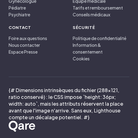
Gynécologue
Équipe médicale
Pédiatre
Tarifs et remboursement
Psychiatre
Conseils médicaux
CONTACT
SÉCURITÉ
Foire aux questions
Politique de confidentialité
Nous contacter
Information &
Espace Presse
consentement
Cookies
{# Dimensions intrinsèques du fichier (288×121,
ratio conservé) : le CSS impose `height: 36px;
width: auto`, mais les attributs réservent la place
avant que l'image n'arrive. Sans eux, Lighthouse
compte un décalage potentiel. #}