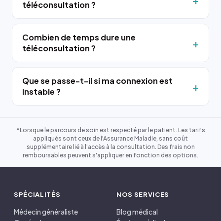
téléconsultation ?
Combien de temps dure une
téléconsultation ?
Que se passe-t-il si ma connexion est
instable ?
*Lorsque le parcours de soin est respecté par le patient. Les tarifs
appliqués sont ceux de l'Assurance Maladie, sans coût
supplémentaire lié à l'accès à la consultation. Des frais non
remboursables peuvent s'appliquer en fonction des options.
SPÉCIALITÉS
NOS SERVICES
Médecin généraliste
Blog médical