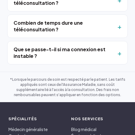
téléconsultation ?
Combien de temps dure une
téléconsultation ?
Que se passe-t-il si ma connexion est
instable ?
*Lorsque le parcours de soin est respecté par le patient. Les tarifs
appliqués sont ceux de l'Assurance Maladie, sans coût
supplémentaire lié à l'accès à la consultation. Des frais non
remboursables peuvent s'appliquer en fonction des options.
SPÉCIALITÉS
NOS SERVICES
Médecin généraliste
Blog médical