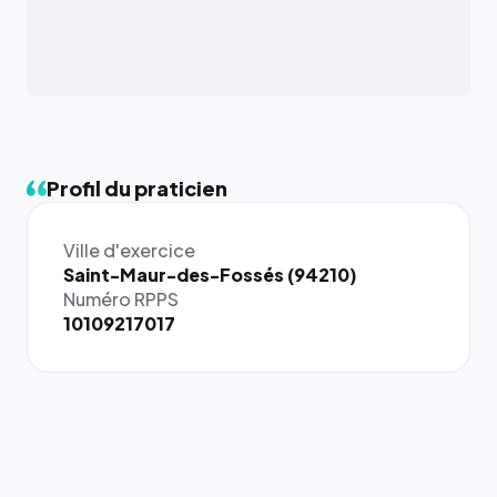
Profil du praticien
Ville d'exercice
{# 40×40
Saint-Maur-des-Fossés (94210)
: la taille
Numéro RPPS
rendue par
10109217017
`.profile-
picture`,
et un
rapport 1:1
qui reste
juste à
toutes les