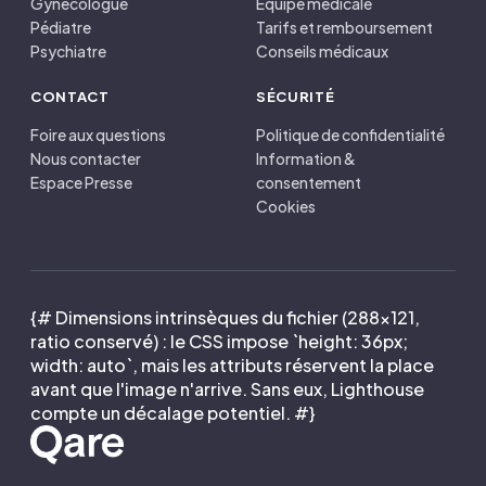
Gynécologue
Équipe médicale
Pédiatre
Tarifs et remboursement
Psychiatre
Conseils médicaux
CONTACT
SÉCURITÉ
Foire aux questions
Politique de confidentialité
Nous contacter
Information &
Espace Presse
consentement
Cookies
{# Dimensions intrinsèques du fichier (288×121,
ratio conservé) : le CSS impose `height: 36px;
width: auto`, mais les attributs réservent la place
avant que l'image n'arrive. Sans eux, Lighthouse
compte un décalage potentiel. #}