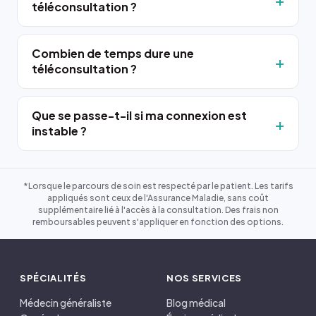
téléconsultation ?
Combien de temps dure une
téléconsultation ?
Que se passe-t-il si ma connexion est
instable ?
*Lorsque le parcours de soin est respecté par le patient. Les tarifs
appliqués sont ceux de l'Assurance Maladie, sans coût
supplémentaire lié à l'accès à la consultation. Des frais non
remboursables peuvent s'appliquer en fonction des options.
SPÉCIALITÉS
NOS SERVICES
Médecin généraliste
Blog médical