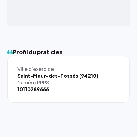
Profil du praticien
Ville d'exercice
{# 40×40
Saint-Maur-des-Fossés (94210)
: la taille
Numéro RPPS
rendue par
10110289666
`.profile-
picture`,
et un
rapport 1:1
qui reste
juste à
toutes les