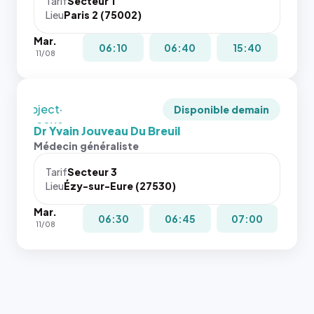
juste à
Tarif
Secteur 1
navigateur
Lieu
Paris 2 (75002)
toutes les
ne réserve
tailles
Mar.
pas la
puisque la
06:10
06:40
15:40
11/08
place, et
photo est
c'étaient
recadrée
les trois
en
dernières
`object-
Disponible demain
images de
fit: cover`.
Dr Yvain Jouveau Du Breuil
l'annuaire
Sans ces
Médecin généraliste
dans ce
attributs
cas. #}
le
Tarif
Secteur 3
navigateur
Lieu
Ézy-sur-Eure (27530)
ne réserve
Mar.
pas la
06:30
06:45
07:00
11/08
place, et
c'étaient
les trois
dernières
images de
l'annuaire