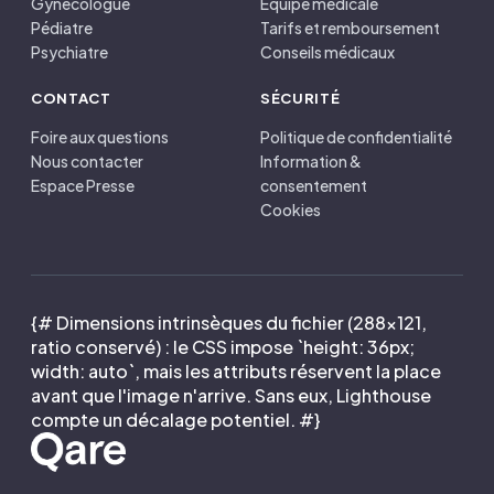
Gynécologue
Équipe médicale
Pédiatre
Tarifs et remboursement
Psychiatre
Conseils médicaux
CONTACT
SÉCURITÉ
Foire aux questions
Politique de confidentialité
Nous contacter
Information &
Espace Presse
consentement
Cookies
{# Dimensions intrinsèques du fichier (288×121,
ratio conservé) : le CSS impose `height: 36px;
width: auto`, mais les attributs réservent la place
avant que l'image n'arrive. Sans eux, Lighthouse
compte un décalage potentiel. #}