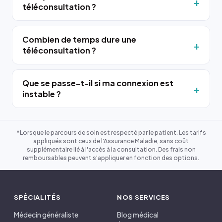
téléconsultation ?
Combien de temps dure une
téléconsultation ?
Que se passe-t-il si ma connexion est
instable ?
*Lorsque le parcours de soin est respecté par le patient. Les tarifs
appliqués sont ceux de l'Assurance Maladie, sans coût
supplémentaire lié à l'accès à la consultation. Des frais non
remboursables peuvent s'appliquer en fonction des options.
SPÉCIALITÉS
NOS SERVICES
Médecin généraliste
Blog médical