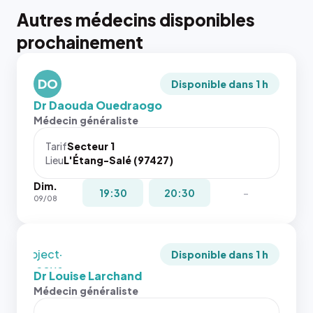
Autres médecins disponibles
{# 40×40
prochainement
: la taille
rendue par
`.profile-
DO
picture`,
Disponible dans 1 h
et un
Dr Daouda Ouedraogo
rapport 1:1
Médecin généraliste
qui reste
juste à
Tarif
Secteur 1
Lieu
L'Étang-Salé (97427)
toutes les
tailles
Dim.
puisque la
{# 40×40
19:30
20:30
-
09/08
photo est
: la taille
recadrée
rendue par
en
`.profile-
`object-
picture`,
Disponible dans 1 h
fit: cover`.
et un
Dr Louise Larchand
Sans ces
rapport 1:1
Médecin généraliste
attributs
qui reste