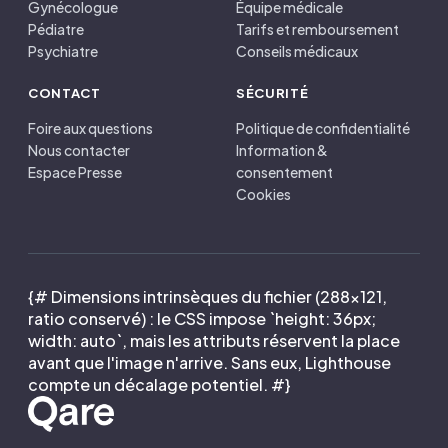
Gynécologue
Équipe médicale
Pédiatre
Tarifs et remboursement
Psychiatre
Conseils médicaux
CONTACT
SÉCURITÉ
Foire aux questions
Politique de confidentialité
Nous contacter
Information &
Espace Presse
consentement
Cookies
{# Dimensions intrinsèques du fichier (288×121,
ratio conservé) : le CSS impose `height: 36px;
width: auto`, mais les attributs réservent la place
avant que l'image n'arrive. Sans eux, Lighthouse
compte un décalage potentiel. #}