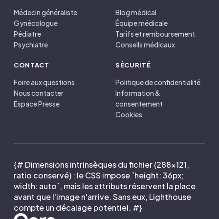
Médecin généraliste
Blog médical
Gynécologue
Équipe médicale
Pédiatre
Tarifs et remboursement
Psychiatre
Conseils médicaux
CONTACT
SÉCURITÉ
Foire aux questions
Politique de confidentialité
Nous contacter
Information &
Espace Presse
consentement
Cookies
{# Dimensions intrinsèques du fichier (288×121,
ratio conservé) : le CSS impose `height: 36px;
width: auto`, mais les attributs réservent la place
avant que l'image n'arrive. Sans eux, Lighthouse
compte un décalage potentiel. #}