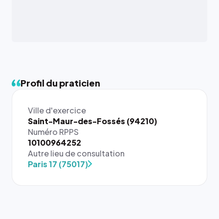
Profil du praticien
Ville d'exercice
Saint-Maur-des-Fossés (94210)
Numéro RPPS
{# 40×40
10100964252
: la taille
Autre lieu de consultation
rendue par
Paris 17 (75017)
`.profile-
picture`,
et un
rapport 1:1
qui reste