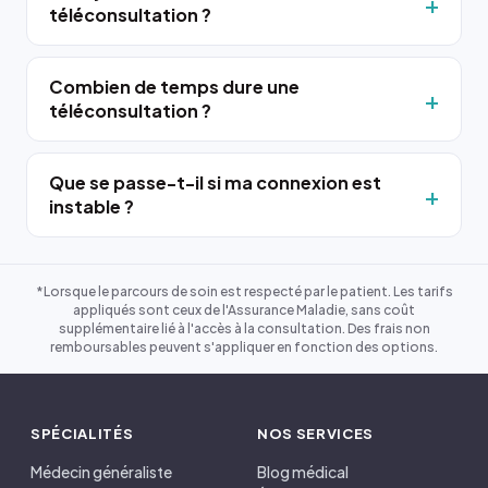
téléconsultation ?
Combien de temps dure une
téléconsultation ?
Que se passe-t-il si ma connexion est
instable ?
*Lorsque le parcours de soin est respecté par le patient. Les tarifs
appliqués sont ceux de l'Assurance Maladie, sans coût
supplémentaire lié à l'accès à la consultation. Des frais non
remboursables peuvent s'appliquer en fonction des options.
SPÉCIALITÉS
NOS SERVICES
Médecin généraliste
Blog médical