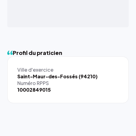
Profil du praticien
Ville d'exercice
{# 40×40
Saint-Maur-des-Fossés (94210)
: la taille
Numéro RPPS
rendue par
10002849015
`.profile-
picture`,
et un
rapport 1:1
qui reste
juste à
toutes les