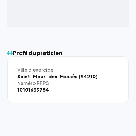
Profil du praticien
Ville d'exercice
{# 40×40
Saint-Maur-des-Fossés (94210)
: la taille
Numéro RPPS
rendue par
10101639754
`.profile-
picture`,
et un
rapport 1:1
qui reste
juste à
toutes les