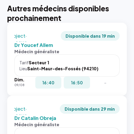
tailles
Autres médecins disponibles
puisque la
{# 40×40
photo est
prochainement
: la taille
recadrée
rendue par
en
`.profile-
`object-
picture`,
Disponible dans 19 min
fit: cover`.
et un
Dr Youcef Allem
Sans ces
rapport 1:1
Médecin généraliste
attributs
qui reste
le
juste à
Tarif
Secteur 1
navigateur
Lieu
Saint-Maur-des-Fossés (94210)
toutes les
ne réserve
tailles
Dim.
pas la
puisque la
16:40
16:50
-
09/08
place, et
photo est
c'étaient
recadrée
les trois
en
dernières
`object-
Disponible dans 29 min
images de
fit: cover`.
Dr Catalin Obreja
l'annuaire
Sans ces
Médecin généraliste
dans ce
attributs