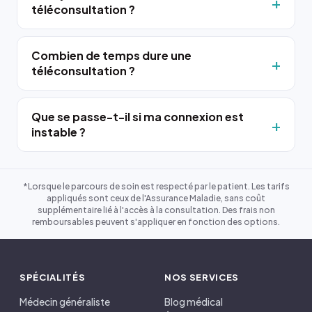
téléconsultation ?
Combien de temps dure une
téléconsultation ?
Que se passe-t-il si ma connexion est
instable ?
*Lorsque le parcours de soin est respecté par le patient. Les tarifs
appliqués sont ceux de l'Assurance Maladie, sans coût
supplémentaire lié à l'accès à la consultation. Des frais non
remboursables peuvent s'appliquer en fonction des options.
SPÉCIALITÉS
NOS SERVICES
Médecin généraliste
Blog médical