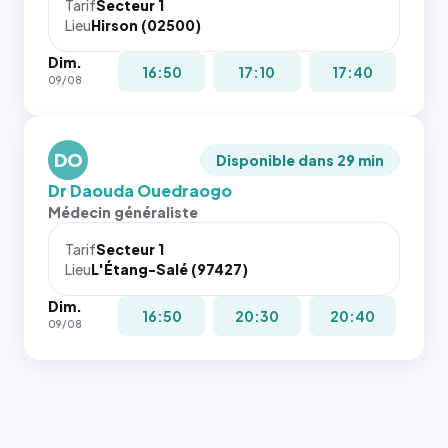
cas. #}
le
Tarif
Secteur 1
navigateur
Lieu
Hirson (02500)
ne réserve
Dim.
pas la
16:50
17:10
17:40
09/08
place, et
c'étaient
les trois
dernières
DO
Disponible dans 29 min
images de
Dr Daouda Ouedraogo
l'annuaire
Médecin généraliste
dans ce
cas. #}
Tarif
Secteur 1
Lieu
L'Étang-Salé (97427)
Dim.
16:50
20:30
20:40
09/08