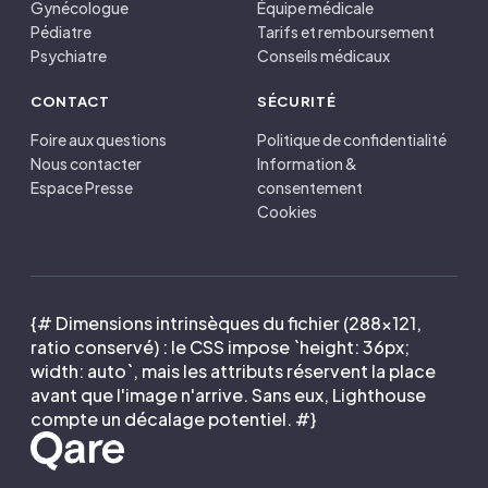
Gynécologue
Équipe médicale
Pédiatre
Tarifs et remboursement
Psychiatre
Conseils médicaux
CONTACT
SÉCURITÉ
Foire aux questions
Politique de confidentialité
Nous contacter
Information &
Espace Presse
consentement
Cookies
{# Dimensions intrinsèques du fichier (288×121,
ratio conservé) : le CSS impose `height: 36px;
width: auto`, mais les attributs réservent la place
avant que l'image n'arrive. Sans eux, Lighthouse
compte un décalage potentiel. #}