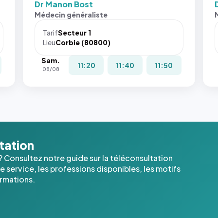
Dr Manon Bost
Sans ces
San
Médecin généraliste
attributs
att
le
le
Tarif
Secteur 1
navigateur
nav
Lieu
Corbie (80800)
ne réserve
ne 
Sam.
pas la
pas 
11:20
11:40
11:50
08/08
place, et
pla
c'étaient
c'é
les trois
les 
dernières
der
images de
ima
l'annuaire
l'a
dans ce
dan
ltation
cas. #}
cas
? Consultez notre guide sur la téléconsultation
 service, les professions disponibles, les motifs
ormations.