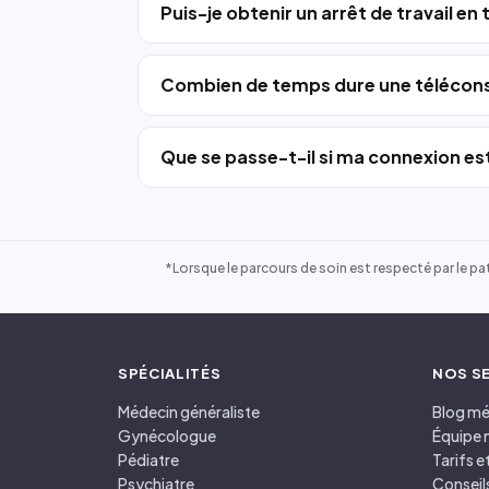
Puis-je obtenir un arrêt de travail en
Combien de temps dure une télécons
Que se passe-t-il si ma connexion est
*Lorsque le parcours de soin est respecté par le pat
SPÉCIALITÉS
NOS S
Médecin généraliste
Blog mé
Gynécologue
Équipe 
Pédiatre
Tarifs 
Psychiatre
Conseil