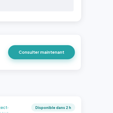
 40×40
taille
due par
ofile-
ture`,
un
Consulter maintenant
ort 1:1
 reste
e à
tes les
les
sque la
to est
adrée
ject-
Disponible dans 2 h
 cover`.