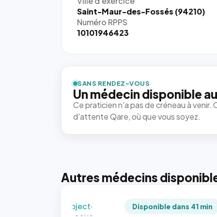
Ville d'exercice
Saint-Maur-des-Fossés (94210)
Numéro RPPS
10101946423
{# 40×40
: la taille
rendue par
`.profile-
SANS RENDEZ-VOUS
picture`,
Un médecin disponible au
et un
Ce praticien n'a pas de créneau à venir. 
rapport 1:1
d'attente Qare, où que vous soyez.
qui reste
juste à
toutes les
tailles
puisque la
photo est
Autres médecins disponibl
recadrée
en
`object-
Disponible dans 41 min
fit: cover`.