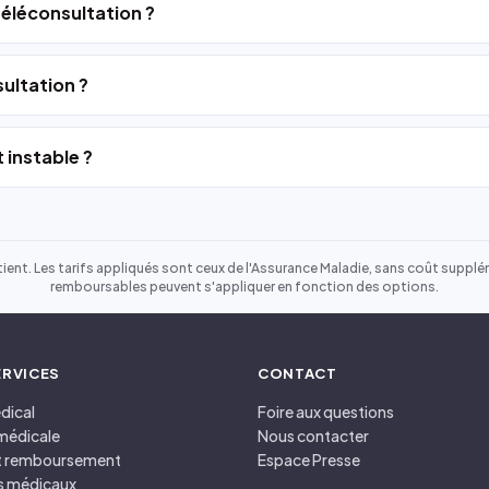
 téléconsultation ?
ultation ?
 instable ?
ient. Les tarifs appliqués sont ceux de l'Assurance Maladie, sans coût suppléme
remboursables peuvent s'appliquer en fonction des options.
ERVICES
CONTACT
dical
Foire aux questions
médicale
Nous contacter
et remboursement
Espace Presse
s médicaux