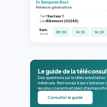
Dr Benjamin Bost
Sans ces
Médecin généraliste
attributs
le
Tarif
Secteur 1
navigateur
Lieu
Ribemont (02240)
ne réserve
Sam.
pas la
09:20
14:10
14:20
08/08
place, et
c'étaient
les trois
dernières
images de
l'annuaire
dans ce
Le guide de la téléconsu
cas. #}
Des questions sur la téléconsultation 
médicale. Retrouvez à qui s'adresse ce
les plus courants et plein d'autres inf
Consulter le guide