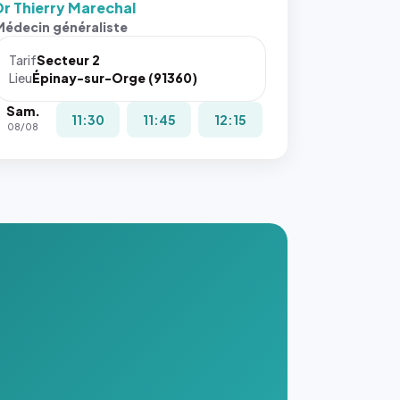
Dr Thierry Marechal
s ces
Médecin généraliste
ributs
Tarif
Secteur 2
igateur
Lieu
Épinay-sur-Orge (91360)
réserve
Sam.
la
11:30
11:45
12:15
08/08
ce, et
taient
trois
nières
ges de
nnuaire
s ce
. #}