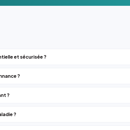
tielle et sécurisée ?
nnance ?
ant ?
ladie ?