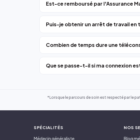
Est-ce remboursé par l'Assurance Ma
Puis-je obtenir un arrêt de travail en
Combien de temps dure une télécons
Que se passe-t-il si ma connexion est
*Lorsque le parcours de soin est respecté par le pat
SPÉCIALITÉS
NOS S
Médecin généraliste
Blog mé