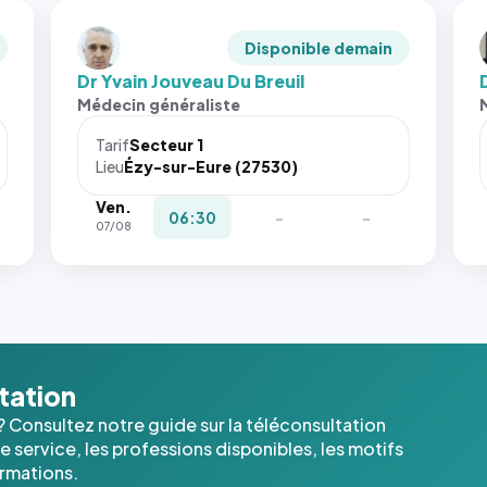
Disponible demain
Dr Yvain Jouveau Du Breuil
D
Médecin généraliste
Tarif
Secteur 1
Lieu
Ézy-sur-Eure (27530)
Ven.
06:30
-
-
07/08
ltation
? Consultez notre guide sur la téléconsultation
 service, les professions disponibles, les motifs
ormations.