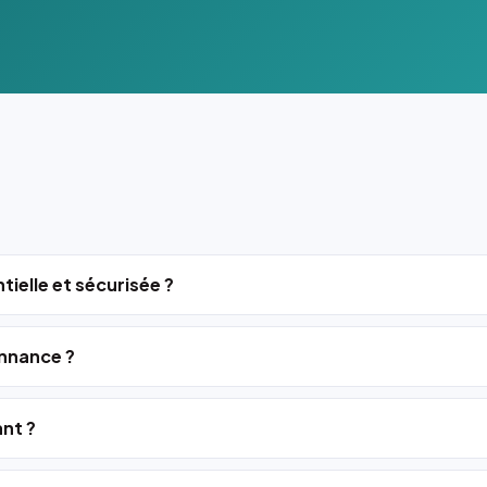
tielle et sécurisée ?
nnance ?
ant ?