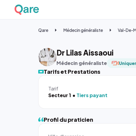
Qare
Médecin généraliste
Val-De-
Dr Lilas Aissaoui
Médecin généraliste
Uniquem
Tarifs et Prestations
Tarif
Secteur 1
Tiers payant
Profil du praticien