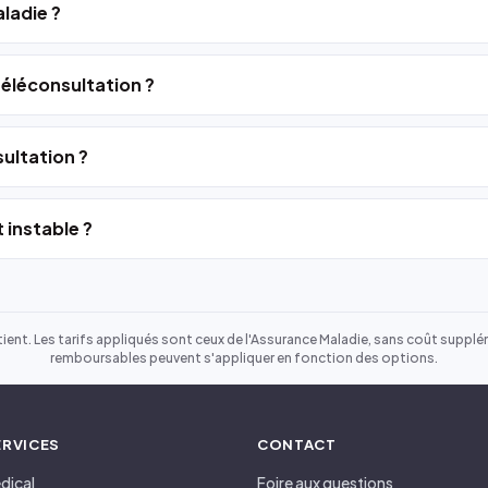
ladie ?
 téléconsultation ?
ultation ?
 instable ?
ient. Les tarifs appliqués sont ceux de l'Assurance Maladie, sans coût suppléme
remboursables peuvent s'appliquer en fonction des options.
ERVICES
CONTACT
dical
Foire aux questions