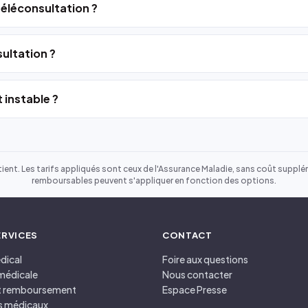
 téléconsultation ?
ultation ?
 instable ?
ient. Les tarifs appliqués sont ceux de l'Assurance Maladie, sans coût suppléme
remboursables peuvent s'appliquer en fonction des options.
ERVICES
CONTACT
dical
Foire aux questions
médicale
Nous contacter
et remboursement
Espace Presse
s médicaux