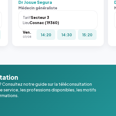
Dr Josue Segura
Médecin généraliste
Tarif
Secteur 3
Lieu
Cosnac (19360)
Ven.
14:20
14:30
15:20
07/08
ltation
? Consultez notre guide sur la téléconsultation
 service, les professions disponibles, les motifs
ormations.