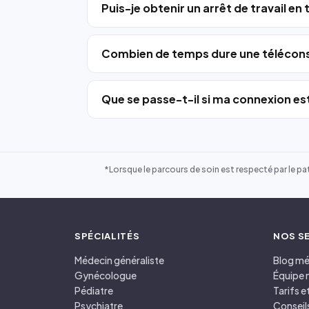
Puis-je obtenir un arrêt de travail en
Combien de temps dure une télécons
Que se passe-t-il si ma connexion est
*Lorsque le parcours de soin est respecté par le pat
SPÉCIALITÉS
NOS S
Médecin généraliste
Blog mé
Gynécologue
Équipe 
Pédiatre
Tarifs 
Psychiatre
Conseil