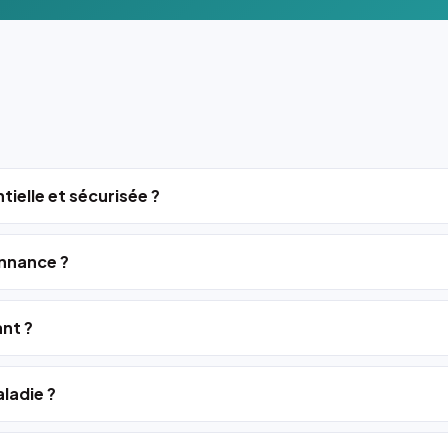
tielle et sécurisée ?
nnance ?
ant ?
ladie ?