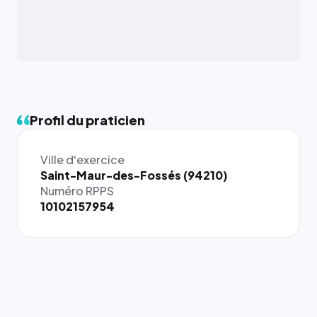
Profil du praticien
Ville d'exercice
{# 40×40
Saint-Maur-des-Fossés (94210)
: la taille
Numéro RPPS
rendue par
10102157954
`.profile-
picture`,
et un
rapport 1:1
qui reste
juste à
toutes les