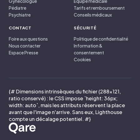
Gynécologue
Équipe médicale
Pédiatre
Tarifs et remboursement
Psychiatre
Conseils médicaux
CONTACT
SÉCURITÉ
Foire aux questions
Politique de confidentialité
Nous contacter
Information &
Espace Presse
consentement
Cookies
{# Dimensions intrinsèques du fichier (288×121,
ratio conservé) : le CSS impose `height: 36px;
width: auto`, mais les attributs réservent la place
avant que l'image n'arrive. Sans eux, Lighthouse
compte un décalage potentiel. #}