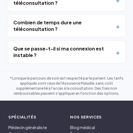
téléconsultation ?
Combien de temps dure une
téléconsultation ?
Que se passe-t-il si ma connexion est
instable ?
*Lorsque le parcours de soin est respecté par le patient. Les tarifs
appliqués sont ceux de l'Assurance Maladie, sans coût
supplémentaire lié à l'accès à la consultation. Des frais non
remboursables peuvent s'appliquer en fonction des options.
SPÉCIALITÉS
NOS SERVICES
Médecin généraliste
Blog médical