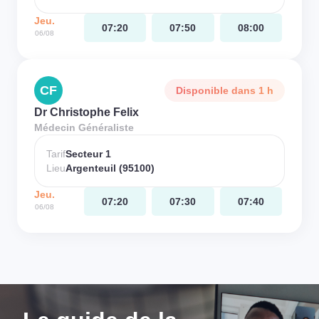
Jeu.
07:20
07:50
08:00
06/08
CF
Disponible dans 1 h
Dr Christophe Felix
Médecin Généraliste
Tarif
Secteur 1
Lieu
Argenteuil (95100)
Jeu.
07:20
07:30
07:40
06/08