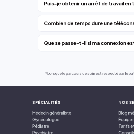
Puis-je obtenir un arrêt de travail en
Combien de temps dure une télécons
Que se passe-t-il si ma connexion est
*Lorsque le parcours de soin est respecté par le pat
SPÉCIALITÉS
NOS S
Médecin généraliste
Blog mé
Gynécologue
Équipe 
Pédiatre
Tarifs 
Psychiatre
Conseil