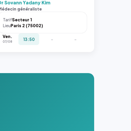
Dr Sovann Yadany Kim
Médecin généraliste
Tarif
Secteur 1
Lieu
Paris 2 (75002)
Ven.
13:50
-
-
07/08