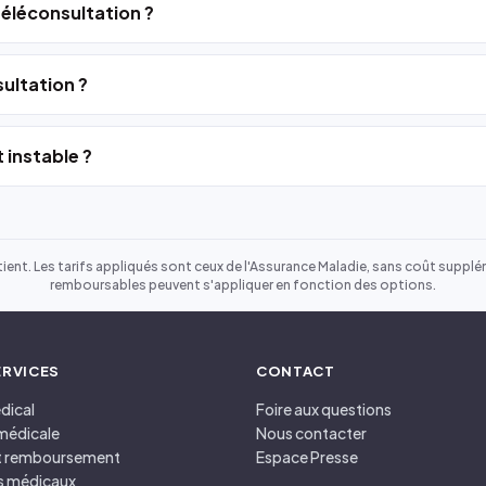
 téléconsultation ?
ultation ?
 instable ?
ient. Les tarifs appliqués sont ceux de l'Assurance Maladie, sans coût suppléme
remboursables peuvent s'appliquer en fonction des options.
ERVICES
CONTACT
dical
Foire aux questions
médicale
Nous contacter
et remboursement
Espace Presse
s médicaux