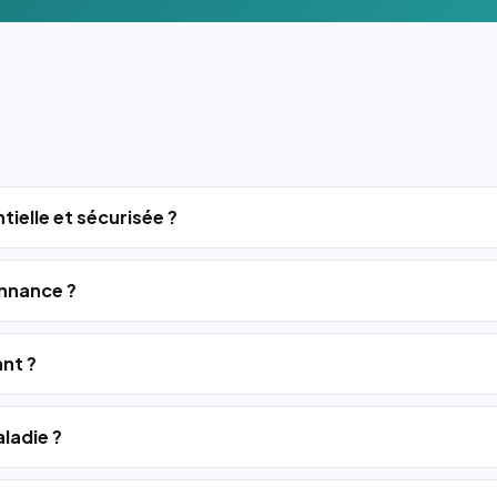
tielle et sécurisée ?
nnance ?
ant ?
ladie ?