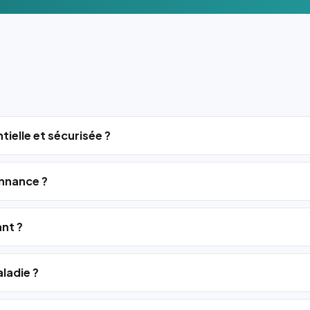
tielle et sécurisée ?
nnance ?
ant ?
ladie ?