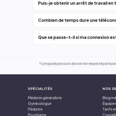
Puis-je obtenir un arrêt de travail en
Combien de temps dure une télécons
Que se passe-t-il si ma connexion est
*Lorsque le parcours de soin est respecté par le pat
SPÉCIALITÉS
NOS S
Médecin généraliste
Blog mé
Gynécologue
Équipe 
Pédiatre
Tarifs 
Psychiatre
Conseil