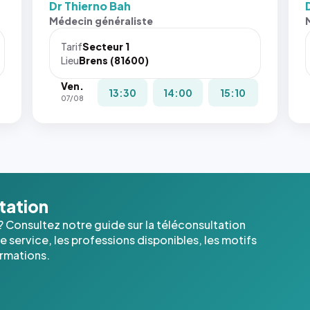
Dr Thierno Bah
Médecin généraliste
Tarif
Secteur 1
Lieu
Brens (81600)
Ven.
13:30
14:00
15:10
07/08
ltation
? Consultez notre guide sur la téléconsultation
 service, les professions disponibles, les motifs
ormations.