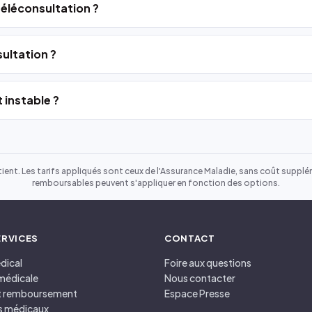
 téléconsultation ?
ultation ?
 instable ?
ient. Les tarifs appliqués sont ceux de l'Assurance Maladie, sans coût suppléme
remboursables peuvent s'appliquer en fonction des options.
ERVICES
CONTACT
dical
Foire aux questions
médicale
Nous contacter
et remboursement
Espace Presse
s médicaux