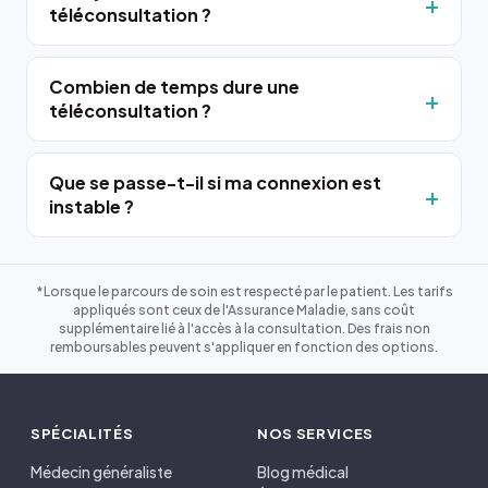
téléconsultation ?
Combien de temps dure une
téléconsultation ?
Que se passe-t-il si ma connexion est
instable ?
*Lorsque le parcours de soin est respecté par le patient. Les tarifs
appliqués sont ceux de l'Assurance Maladie, sans coût
supplémentaire lié à l'accès à la consultation. Des frais non
remboursables peuvent s'appliquer en fonction des options.
SPÉCIALITÉS
NOS SERVICES
Médecin généraliste
Blog médical