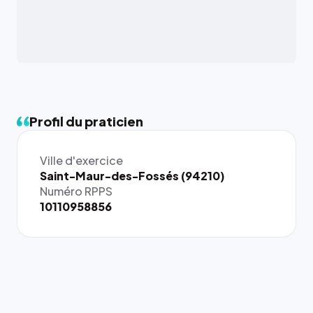
Profil du praticien
Ville d'exercice
{# 40×40
Saint-Maur-des-Fossés (94210)
: la taille
Numéro RPPS
rendue par
10110958856
`.profile-
picture`,
et un
rapport 1:1
qui reste
juste à
toutes les