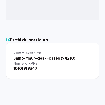
Profil du praticien
Ville d'exercice
{# 40×40
Saint-Maur-des-Fossés (94210)
: la taille
Numéro RPPS
rendue par
10101919347
`.profile-
picture`,
et un
rapport 1:1
qui reste
juste à
toutes les