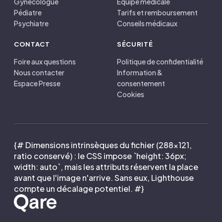
Gynécologue
Équipe médicale
Pédiatre
Tarifs et remboursement
Psychiatre
Conseils médicaux
CONTACT
SÉCURITÉ
Foire aux questions
Politique de confidentialité
Nous contacter
Information &
Espace Presse
consentement
Cookies
{# Dimensions intrinsèques du fichier (288×121,
ratio conservé) : le CSS impose `height: 36px;
width: auto`, mais les attributs réservent la place
avant que l'image n'arrive. Sans eux, Lighthouse
compte un décalage potentiel. #}