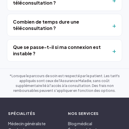
téléconsultation ?
Combien de temps dure une
téléconsultation ?
Que se passe-t-il si ma connexion est
instable ?
*Lorsque le parcours de soin est respecté par le patient. Les tarifs
appliqués sont ceux de l'Assurance Maladie, sans coût
supplémentaire lié à l'accès à la consultation. Des frais non
remboursables peuvent s'appliquer en fonction des options.
SPÉCIALITÉS
NOS SERVICES
Médecin généraliste
Blog médical