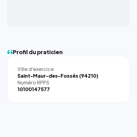
Profil du praticien
Ville d'exercice
{# 40×40
Saint-Maur-des-Fossés (94210)
: la taille
Numéro RPPS
rendue par
10100147577
`.profile-
picture`,
et un
rapport 1:1
qui reste
juste à
toutes les