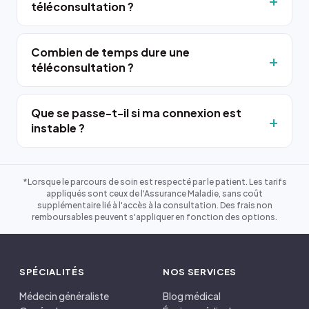
téléconsultation ?
Combien de temps dure une
téléconsultation ?
Que se passe-t-il si ma connexion est
instable ?
*Lorsque le parcours de soin est respecté par le patient. Les tarifs
appliqués sont ceux de l'Assurance Maladie, sans coût
supplémentaire lié à l'accès à la consultation. Des frais non
remboursables peuvent s'appliquer en fonction des options.
SPÉCIALITÉS
NOS SERVICES
Médecin généraliste
Blog médical