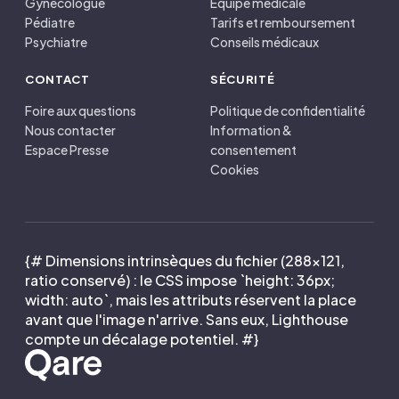
Gynécologue
Équipe médicale
Pédiatre
Tarifs et remboursement
Psychiatre
Conseils médicaux
CONTACT
SÉCURITÉ
Foire aux questions
Politique de confidentialité
Nous contacter
Information &
Espace Presse
consentement
Cookies
{# Dimensions intrinsèques du fichier (288×121,
ratio conservé) : le CSS impose `height: 36px;
width: auto`, mais les attributs réservent la place
avant que l'image n'arrive. Sans eux, Lighthouse
compte un décalage potentiel. #}