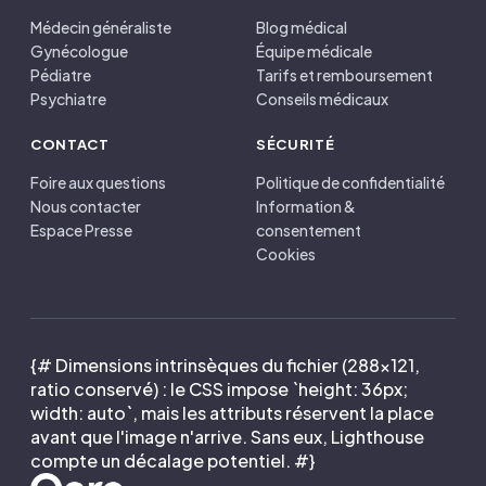
Médecin généraliste
Blog médical
Gynécologue
Équipe médicale
Pédiatre
Tarifs et remboursement
Psychiatre
Conseils médicaux
CONTACT
SÉCURITÉ
Foire aux questions
Politique de confidentialité
Nous contacter
Information &
Espace Presse
consentement
Cookies
{# Dimensions intrinsèques du fichier (288×121,
ratio conservé) : le CSS impose `height: 36px;
width: auto`, mais les attributs réservent la place
avant que l'image n'arrive. Sans eux, Lighthouse
compte un décalage potentiel. #}