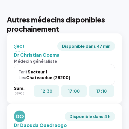
juste à
toutes les
tailles
Autres médecins disponibles
puisque la
photo est
prochainement
recadrée
en
`object-
Disponible dans 47 min
fit: cover`.
Dr Christian Cozma
Sans ces
Médecin généraliste
attributs
le
Tarif
Secteur 1
navigateur
Lieu
Châteaudun (28200)
ne réserve
Sam.
pas la
{# 40×40
12:30
17:00
17:10
08/08
place, et
: la taille
c'étaient
rendue par
les trois
`.profile-
dernières
DO
picture`,
Disponible dans 4 h
images de
et un
Dr Daouda Ouedraogo
l'annuaire