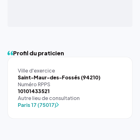
Profil du praticien
Ville d'exercice
Saint-Maur-des-Fossés (94210)
Numéro RPPS
{# 40×40
10101433521
: la taille
Autre lieu de consultation
rendue par
Paris 17 (75017)
`.profile-
picture`,
et un
rapport 1:1
qui reste