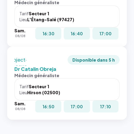
rapport 1:1
Médecin généraliste
dans ce
qui reste
cas. #}
juste à
Tarif
Secteur 1
Lieu
L'Étang-Salé (97427)
toutes les
tailles
Sam.
puisque la
16:30
16:40
17:00
08/08
photo est
recadrée
en
`object-
Disponible dans 5 h
fit: cover`.
Dr Catalin Obreja
Sans ces
Médecin généraliste
attributs
le
Tarif
Secteur 1
navigateur
Lieu
Hirson (02500)
ne réserve
Sam.
pas la
16:50
17:00
17:10
08/08
place, et
c'étaient
les trois
dernières