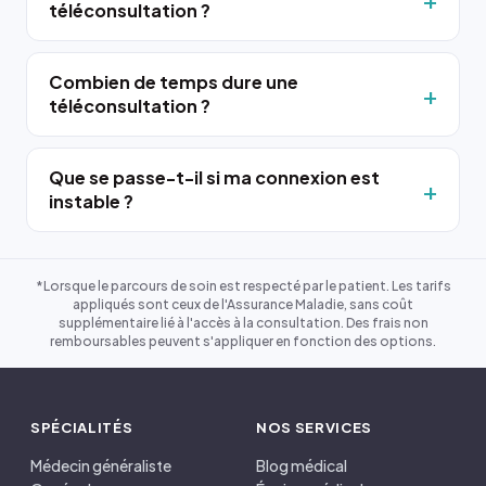
téléconsultation ?
Combien de temps dure une
téléconsultation ?
Que se passe-t-il si ma connexion est
instable ?
*Lorsque le parcours de soin est respecté par le patient. Les tarifs
appliqués sont ceux de l'Assurance Maladie, sans coût
supplémentaire lié à l'accès à la consultation. Des frais non
remboursables peuvent s'appliquer en fonction des options.
SPÉCIALITÉS
NOS SERVICES
Médecin généraliste
Blog médical