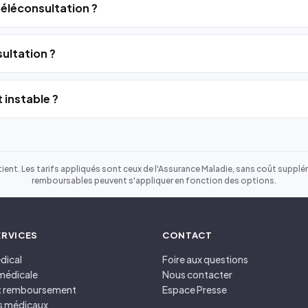
 téléconsultation ?
ultation ?
 instable ?
ient. Les tarifs appliqués sont ceux de l'Assurance Maladie, sans coût suppléme
remboursables peuvent s'appliquer en fonction des options.
ERVICES
CONTACT
dical
Foire aux questions
médicale
Nous contacter
et remboursement
Espace Presse
s médicaux