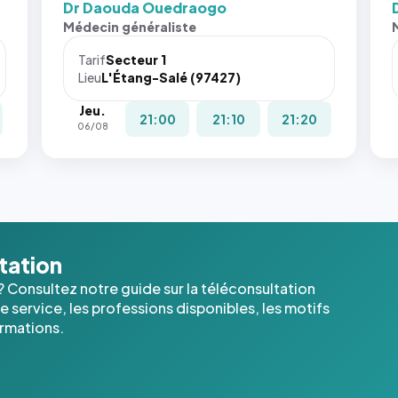
Dr Daouda Ouedraogo
Médecin généraliste
Tarif
Secteur 1
Lieu
L'Étang-Salé (97427)
Jeu.
21:00
21:10
21:20
06/08
ltation
? Consultez notre guide sur la téléconsultation
 service, les professions disponibles, les motifs
ormations.