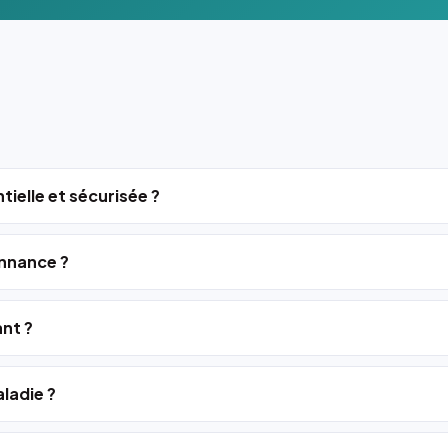
tielle et sécurisée ?
nnance ?
ant ?
ladie ?