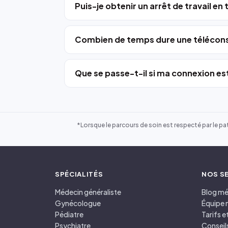
Puis-je obtenir un arrêt de travail en
Combien de temps dure une télécons
Que se passe-t-il si ma connexion est
*Lorsque le parcours de soin est respecté par le pat
SPÉCIALITÉS
NOS S
Médecin généraliste
Blog mé
Gynécologue
Équipe 
Pédiatre
Tarifs 
Psychiatre
Conseil