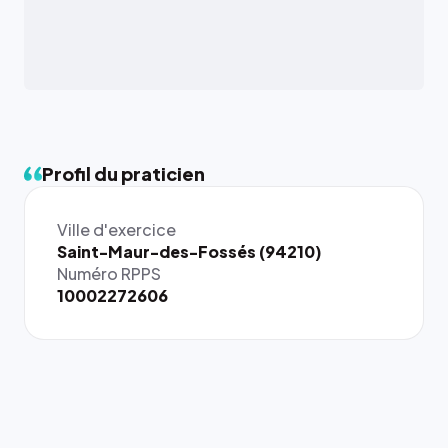
Profil du praticien
Ville d'exercice
{# 40×40
Saint-Maur-des-Fossés (94210)
: la taille
Numéro RPPS
rendue par
10002272606
`.profile-
picture`,
et un
rapport 1:1
qui reste
juste à
toutes les