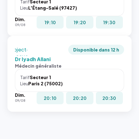
cas. #}
juste à
Tarif
Secteur 1
Lieu
L'Étang-Salé (97427)
toutes les
tailles
Dim.
puisque la
19:10
19:20
19:30
09/08
photo est
recadrée
en
`object-
Disponible dans 12 h
fit: cover`.
Dr Iyadh Allani
Sans ces
Médecin généraliste
attributs
le
Tarif
Secteur 1
navigateur
Lieu
Paris 2 (75002)
ne réserve
Dim.
pas la
20:10
20:20
20:30
09/08
place, et
c'étaient
les trois
dernières
images de
l'annuaire