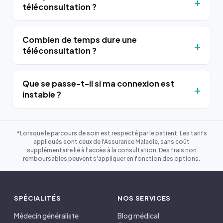
téléconsultation ?
Combien de temps dure une
téléconsultation ?
Que se passe-t-il si ma connexion est
instable ?
*Lorsque le parcours de soin est respecté par le patient. Les tarifs
appliqués sont ceux de l'Assurance Maladie, sans coût
supplémentaire lié à l'accès à la consultation. Des frais non
remboursables peuvent s'appliquer en fonction des options.
SPÉCIALITÉS
NOS SERVICES
Médecin généraliste
Blog médical