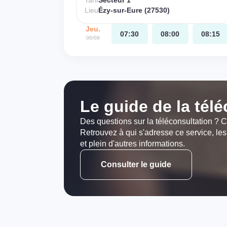
Tarif
Secteur 1
Lieu
Ézy-sur-Eure (27530)
Jeu.
07:30
08:00
08:15
06/08
Le guide de la tél
Des questions sur la téléconsultation ? C
Retrouvez à qui s'adresse ce service, les
et plein d'autres informations.
Consulter le guide