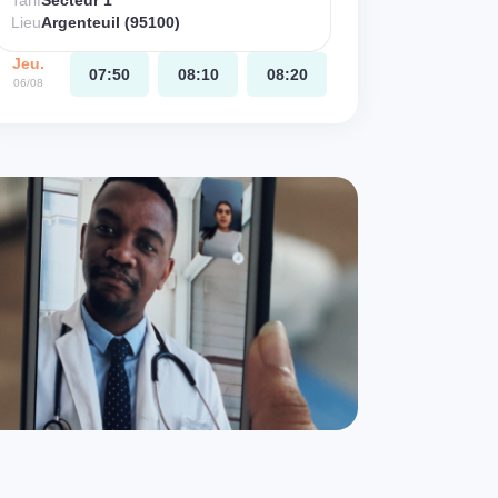
Tarif
Secteur 1
Lieu
Argenteuil (95100)
Jeu.
07:50
08:10
08:20
06/08