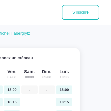
S'inscrire
ichel Habergrytz
ionnez un créneau
Ven.
Sam.
Dim.
Lun.
07/08
08/08
09/08
10/08
18:00
-
-
18:00
18:15
18:15