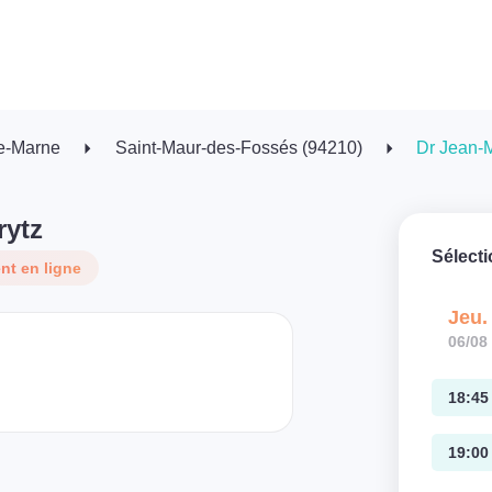
e-Marne
Saint-Maur-des-Fossés (94210)
Dr Jean-M
rytz
Sélect
t en ligne
Jeu.
06/08
18:45
19:00