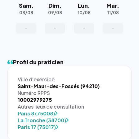
Sam.
Dim.
Lun.
Mar.
08/08
09/08
10/08
11/08
-
-
-
-
Profil du praticien
Ville d'exercice
Saint-Maur-des-Fossés (94210)
Numéro RPPS
10002979275
Autres lieux de consultation
{# 40×40
Paris 8 (75008)
: la taille
La Tronche (38700)
rendue par
Paris 17 (75017)
`.profile-
picture`,