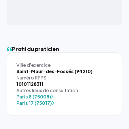
Profil du praticien
Ville d'exercice
Saint-Maur-des-Fossés (94210)
Numéro RPPS
10101128311
{# 40×40
Autres lieux de consultation
: la taille
Paris 8 (75008)
rendue par
Paris 17 (75017)
`.profile-
picture`,
et un
rapport 1:1