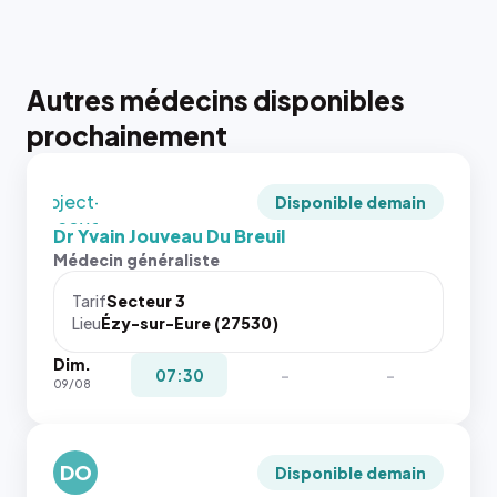
qui reste
juste à
toutes les
tailles
Autres médecins disponibles
puisque la
photo est
prochainement
recadrée
en
`object-
Disponible demain
fit: cover`.
Dr Yvain Jouveau Du Breuil
Sans ces
Médecin généraliste
attributs
le
Tarif
Secteur 3
navigateur
Lieu
Ézy-sur-Eure (27530)
ne réserve
Dim.
pas la
{# 40×40
07:30
-
-
09/08
place, et
: la taille
c'étaient
rendue par
les trois
`.profile-
dernières
DO
picture`,
Disponible demain
images de