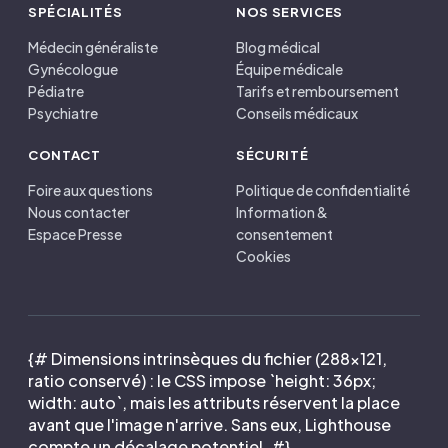
SPÉCIALITÉS
NOS SERVICES
Médecin généraliste
Blog médical
Gynécologue
Équipe médicale
Pédiatre
Tarifs et remboursement
Psychiatre
Conseils médicaux
CONTACT
SÉCURITÉ
Foire aux questions
Politique de confidentialité
Nous contacter
Information &
Espace Presse
consentement
Cookies
{# Dimensions intrinsèques du fichier (288×121,
ratio conservé) : le CSS impose `height: 36px;
width: auto`, mais les attributs réservent la place
avant que l'image n'arrive. Sans eux, Lighthouse
compte un décalage potentiel. #}