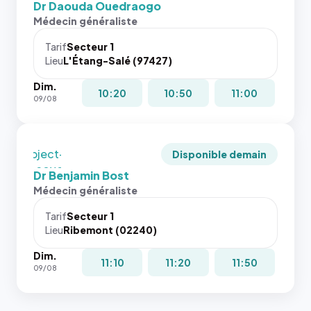
et un
Dr Daouda Ouedraogo
l'annuaire
rapport 1:1
Médecin généraliste
dans ce
qui reste
cas. #}
juste à
Tarif
Secteur 1
Lieu
L'Étang-Salé (97427)
toutes les
tailles
Dim.
puisque la
10:20
10:50
11:00
09/08
photo est
recadrée
en
`object-
Disponible demain
fit: cover`.
Dr Benjamin Bost
Sans ces
Médecin généraliste
attributs
le
Tarif
Secteur 1
navigateur
Lieu
Ribemont (02240)
ne réserve
Dim.
pas la
11:10
11:20
11:50
09/08
place, et
c'étaient
les trois