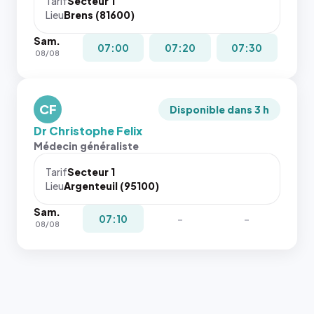
Tarif
Secteur 1
navigateur
Lieu
Brens (81600)
ne réserve
Sam.
pas la
07:00
07:20
07:30
08/08
place, et
c'étaient
les trois
dernières
CF
Disponible dans 3 h
images de
Dr Christophe Felix
l'annuaire
Médecin généraliste
dans ce
cas. #}
Tarif
Secteur 1
Lieu
Argenteuil (95100)
Sam.
07:10
-
-
08/08