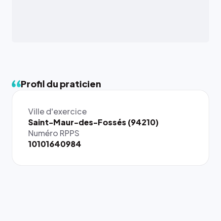
Profil du praticien
Ville d'exercice
{# 40×40
Saint-Maur-des-Fossés (94210)
: la taille
Numéro RPPS
rendue par
10101640984
`.profile-
picture`,
et un
rapport 1:1
qui reste
juste à
toutes les