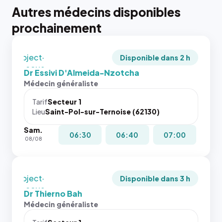
tailles
Autres médecins disponibles
puisque la
{# 40×40
photo est
prochainement
: la taille
recadrée
rendue par
en
`.profile-
`object-
picture`,
Disponible dans 2 h
fit: cover`.
et un
Dr Essivi D'Almeida-Nzotcha
Sans ces
rapport 1:1
Médecin généraliste
attributs
qui reste
le
juste à
Tarif
Secteur 1
navigateur
Lieu
Saint-Pol-sur-Ternoise (62130)
toutes les
ne réserve
tailles
Sam.
pas la
puisque la
06:30
06:40
07:00
08/08
place, et
photo est
c'étaient
recadrée
les trois
en
dernières
`object-
Disponible dans 3 h
images de
fit: cover`.
Dr Thierno Bah
l'annuaire
Sans ces
Médecin généraliste
dans ce
attributs
cas. #}
le