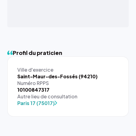
Profil du praticien
Ville d'exercice
Saint-Maur-des-Fossés (94210)
Numéro RPPS
{# 40×40
10100847317
: la taille
Autre lieu de consultation
rendue par
Paris 17 (75017)
`.profile-
picture`,
et un
rapport 1:1
qui reste