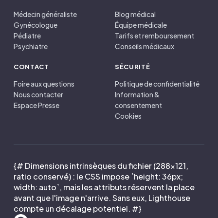
Médecin généraliste
Blog médical
Gynécologue
Équipe médicale
Pédiatre
Tarifs et remboursement
Psychiatre
Conseils médicaux
CONTACT
SÉCURITÉ
Foire aux questions
Politique de confidentialité
Nous contacter
Information &
Espace Presse
consentement
Cookies
{# Dimensions intrinsèques du fichier (288×121,
ratio conservé) : le CSS impose `height: 36px;
width: auto`, mais les attributs réservent la place
avant que l'image n'arrive. Sans eux, Lighthouse
compte un décalage potentiel. #}