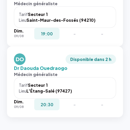
l'annuaire
Sans ces
Médecin généraliste
dans ce
attributs
cas. #}
le
Tarif
Secteur 1
navigateur
Lieu
Saint-Maur-des-Fossés (94210)
ne réserve
Dim.
pas la
19:00
-
-
09/08
place, et
c'étaient
les trois
dernières
DO
Disponible dans 2 h
images de
Dr Daouda Ouedraogo
l'annuaire
Médecin généraliste
dans ce
cas. #}
Tarif
Secteur 1
Lieu
L'Étang-Salé (97427)
Dim.
20:30
-
-
09/08