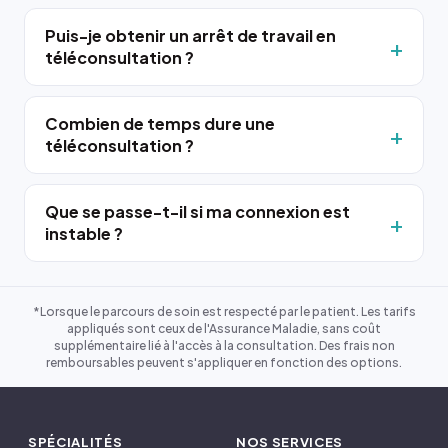
Puis-je obtenir un arrêt de travail en
téléconsultation ?
Combien de temps dure une
téléconsultation ?
Que se passe-t-il si ma connexion est
instable ?
*Lorsque le parcours de soin est respecté par le patient. Les tarifs
appliqués sont ceux de l'Assurance Maladie, sans coût
supplémentaire lié à l'accès à la consultation. Des frais non
remboursables peuvent s'appliquer en fonction des options.
SPÉCIALITÉS
NOS SERVICES