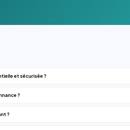
tielle et sécurisée ?
nnance ?
ant ?