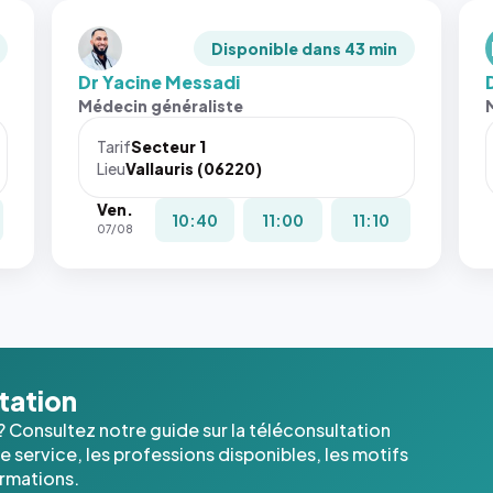
Disponible dans 43 min
Dr Yacine Messadi
Médecin généraliste
Tarif
Secteur 1
Lieu
Vallauris (06220)
Ven.
10:40
11:00
11:10
07/08
ltation
? Consultez notre guide sur la téléconsultation
 service, les professions disponibles, les motifs
ormations.