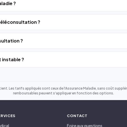
ladie ?
 téléconsultation ?
ultation ?
 instable ?
ient. Les tarifs appliqués sont ceux de l'Assurance Maladie, sans coût suppléme
remboursables peuvent s'appliquer en fonction des options.
ERVICES
CONTACT
dical
Foire aux questions