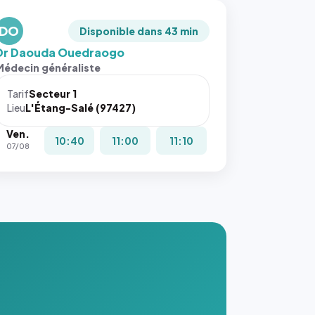
DO
Disponible dans 43 min
Dr Daouda Ouedraogo
Médecin généraliste
Tarif
Secteur 1
Lieu
L'Étang-Salé (97427)
Ven.
10:40
11:00
11:10
07/08