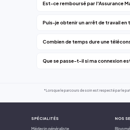
Est-ce remboursé par l'Assurance Ma
Puis-je obtenir un arrêt de travail en
Combien de temps dure une télécons
Que se passe-t-il si ma connexion est
*Lorsque le parcours de soin est respecté par le pat
SPÉCIALITÉS
NOS S
Médecin généraliste
Blog mé