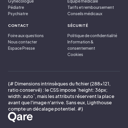
Gynécologue
Équipe médicale
Pédiatre
Tarifs et remboursement
Psychiatre
Conseils médicaux
CONTACT
SÉCURITÉ
Foire aux questions
Politique de confidentialité
Nous contacter
Information &
Espace Presse
consentement
Cookies
{# Dimensions intrinsèques du fichier (288×121,
ratio conservé) : le CSS impose `height: 36px;
width: auto`, mais les attributs réservent la place
avant que l'image n'arrive. Sans eux, Lighthouse
compte un décalage potentiel. #}