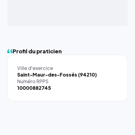
Profil du praticien
Ville d'exercice
{# 40×40
Saint-Maur-des-Fossés (94210)
: la taille
Numéro RPPS
rendue par
10000882745
`.profile-
picture`,
et un
rapport 1:1
qui reste
juste à
toutes les