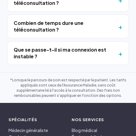
téléconsultation ?
Combien de temps dure une
téléconsultation ?
Que se passe-t-il si ma connexion est
instable ?
*Lorsque le parcours de soin est respecté par le patient. Les tarifs
appliqués sont ceux de l'Assurance Maladie, sans coût
supplémentaire lié à l'accès à la consultation. Des frais non
remboursables peuvent s'appliquer en fonction des options.
SPÉCIALITÉS
NOS SERVICES
Médecin généraliste
Blog médical