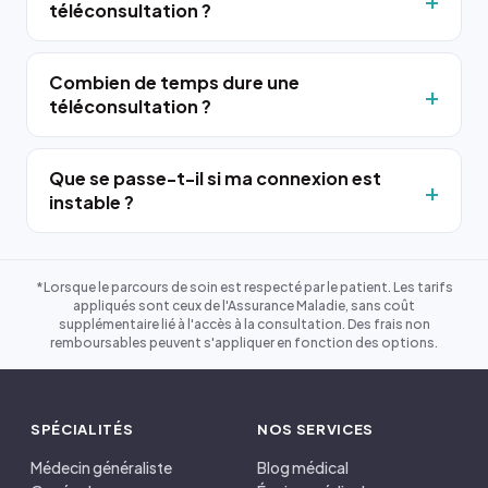
téléconsultation ?
Combien de temps dure une
téléconsultation ?
Que se passe-t-il si ma connexion est
instable ?
*Lorsque le parcours de soin est respecté par le patient. Les tarifs
appliqués sont ceux de l'Assurance Maladie, sans coût
supplémentaire lié à l'accès à la consultation. Des frais non
remboursables peuvent s'appliquer en fonction des options.
SPÉCIALITÉS
NOS SERVICES
Médecin généraliste
Blog médical