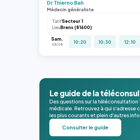
Dr Thierno Bah
Sans ces
Médecin généraliste
attributs
le
Tarif
Secteur 1
navigateur
Lieu
Brens (81600)
ne réserve
Sam.
pas la
10:20
10:30
12:10
08/08
place, et
c'étaient
les trois
dernières
images de
l'annuaire
dans ce
Le guide de la téléconsu
cas. #}
Des questions sur la téléconsultation 
médicale. Retrouvez à qui s'adresse ce
les plus courants et plein d'autres inf
Consulter le guide