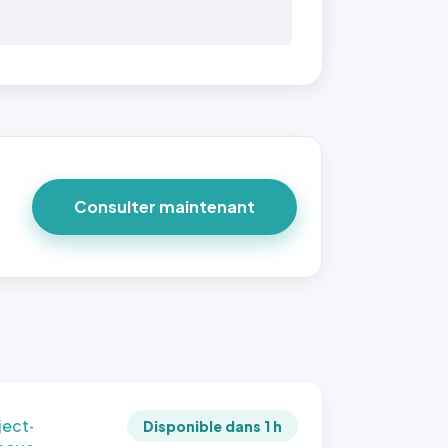
 40×40
taille
due par
ofile-
ture`,
un
Consulter maintenant
ort 1:1
 reste
e à
tes les
les
sque la
to est
adrée
ject-
Disponible dans 1 h
 cover`.