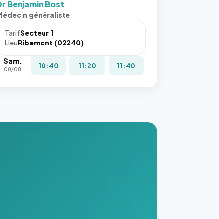
Dr Benjamin Bost
s ces
Médecin généraliste
ributs
Tarif
Secteur 1
igateur
Lieu
Ribemont (02240)
réserve
Sam.
la
10:40
11:20
11:40
08/08
ce, et
taient
trois
nières
ges de
nnuaire
s ce
. #}