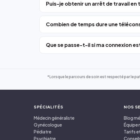
Puis-je obtenir un arrêt de travail en
Combien de temps dure une télécons
Que se passe-t-il si ma connexion est
*Lorsque le parcours de soin est respecté par le pat
SPÉCIALITÉS
NOS S
Médecin généraliste
Blog mé
Gynécologue
Équipe 
Pédiatre
Tarifs 
Psychiatre
Conseil