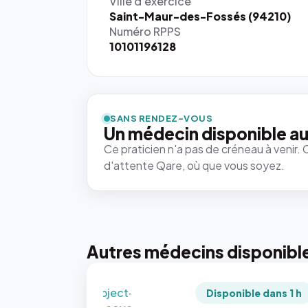
Ville d'exercice
Saint-Maur-des-Fossés (94210)
Numéro RPPS
10101196128
{# 40×40
: la taille
rendue par
`.profile-
SANS RENDEZ-VOUS
picture`,
Un médecin disponible au
et un
Ce praticien n'a pas de créneau à venir. 
rapport 1:1
d'attente Qare, où que vous soyez.
qui reste
juste à
toutes les
tailles
puisque la
photo est
Autres médecins disponibl
recadrée
en
`object-
Disponible dans 1 h
fit: cover`.