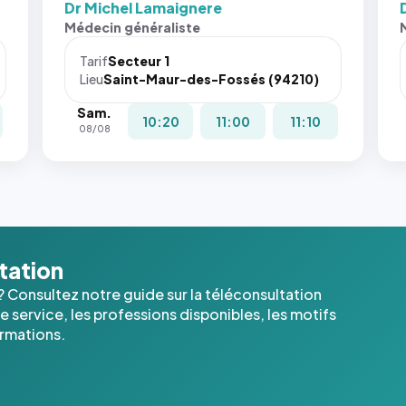
Dr Michel Lamaignere
Sans ces
San
Médecin généraliste
attributs
att
le
le
Tarif
Secteur 1
navigateur
nav
Lieu
Saint-Maur-des-Fossés (94210)
ne réserve
ne 
Sam.
pas la
pas 
10:20
11:00
11:10
08/08
place, et
pla
c'étaient
c'é
les trois
les 
dernières
der
images de
ima
l'annuaire
l'a
dans ce
dan
ltation
cas. #}
cas
? Consultez notre guide sur la téléconsultation
 service, les professions disponibles, les motifs
ormations.