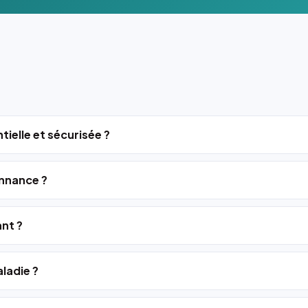
tielle et sécurisée ?
nnance ?
ant ?
ladie ?