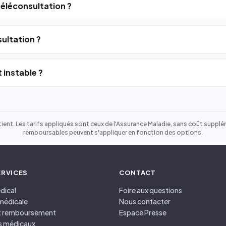
 téléconsultation ?
ultation ?
 instable ?
ient. Les tarifs appliqués sont ceux de l'Assurance Maladie, sans coût suppléme
remboursables peuvent s'appliquer en fonction des options.
ERVICES
CONTACT
dical
Foire aux questions
médicale
Nous contacter
et remboursement
Espace Presse
s médicaux