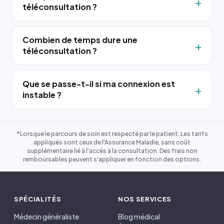
téléconsultation ?
Combien de temps dure une
téléconsultation ?
Que se passe-t-il si ma connexion est
instable ?
*Lorsque le parcours de soin est respecté par le patient. Les tarifs
appliqués sont ceux de l'Assurance Maladie, sans coût
supplémentaire lié à l'accès à la consultation. Des frais non
remboursables peuvent s'appliquer en fonction des options.
SPÉCIALITÉS
NOS SERVICES
Médecin généraliste
Blog médical