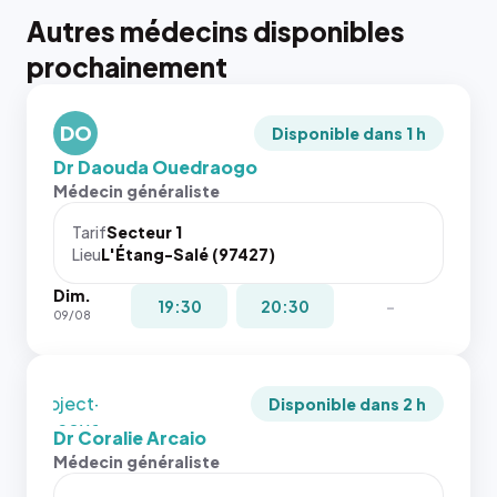
Autres médecins disponibles
{# 40×40
prochainement
: la taille
rendue par
`.profile-
DO
picture`,
Disponible dans 1 h
et un
Dr Daouda Ouedraogo
rapport 1:1
Médecin généraliste
qui reste
juste à
Tarif
Secteur 1
Lieu
L'Étang-Salé (97427)
toutes les
tailles
Dim.
puisque la
{# 40×40
19:30
20:30
-
09/08
photo est
: la taille
recadrée
rendue par
en
`.profile-
`object-
picture`,
Disponible dans 2 h
fit: cover`.
et un
Dr Coralie Arcaio
Sans ces
rapport 1:1
Médecin généraliste
attributs
qui reste