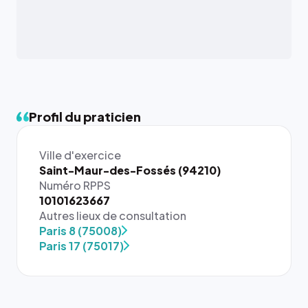
Profil du praticien
Ville d'exercice
Saint-Maur-des-Fossés (94210)
Numéro RPPS
10101623667
{# 40×40
Autres lieux de consultation
: la taille
Paris 8 (75008)
rendue par
Paris 17 (75017)
`.profile-
picture`,
et un
rapport 1:1