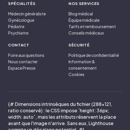
SPÉCIALITÉS
NOS SERVICES
Médecin généraliste
Blog médical
Gynécologue
Équipe médicale
Pédiatre
Tarifs et remboursement
Psychiatre
Conseils médicaux
CONTACT
SÉCURITÉ
Foire aux questions
Politique de confidentialité
Nous contacter
Information &
Espace Presse
consentement
Cookies
{# Dimensions intrinsèques du fichier (288×121,
ratio conservé) : le CSS impose `height: 36px;
width: auto`, mais les attributs réservent la place
avant que l'image n'arrive. Sans eux, Lighthouse
compte un décalage potentiel. #}