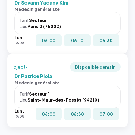
et un
Dr Sovann Yadany Kim
l'annuaire
Sans ces
rapport 1:1
Médecin généraliste
dans ce
attributs
qui reste
cas. #}
le
juste à
Tarif
Secteur 1
navigateur
Lieu
Paris 2 (75002)
toutes les
ne réserve
tailles
Lun.
pas la
puisque la
06:00
06:10
06:30
10/08
place, et
photo est
c'étaient
recadrée
les trois
en
dernières
`object-
Disponible demain
images de
fit: cover`.
Dr Patrice Piola
l'annuaire
Sans ces
Médecin généraliste
dans ce
attributs
cas. #}
le
Tarif
Secteur 1
navigateur
Lieu
Saint-Maur-des-Fossés (94210)
ne réserve
Lun.
pas la
06:00
06:30
07:00
10/08
place, et
c'étaient
les trois