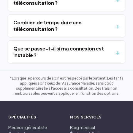
téléconsultation ?
Combien de temps dure une
téléconsultation ?
Que se passe-t-il si ma connexion est
instable ?
*Lorsque le parcours de soin est respecté par le patient. Les tarifs
appliqués sont ceux de l'Assurance Maladie, sans coût
supplémentaire lié à l'accès à la consultation. Des frais non
remboursables peuvent s'appliquer en fonction des options.
SPÉCIALITÉS
NOS SERVICES
Médecin généraliste
Blog médical