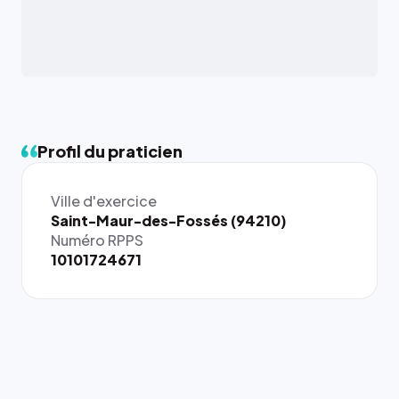
Profil du praticien
Ville d'exercice
{# 40×40
Saint-Maur-des-Fossés (94210)
: la taille
Numéro RPPS
rendue par
10101724671
`.profile-
picture`,
et un
rapport 1:1
qui reste
juste à
toutes les