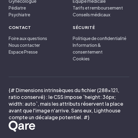
Gynécologue
Équipe médicale
Pédiatre
Tarifs et remboursement
Psychiatre
Conseils médicaux
CONTACT
SÉCURITÉ
Foire aux questions
Politique de confidentialité
Nous contacter
Information &
Espace Presse
consentement
Cookies
{# Dimensions intrinsèques du fichier (288×121,
ratio conservé) : le CSS impose `height: 36px;
width: auto`, mais les attributs réservent la place
avant que l'image n'arrive. Sans eux, Lighthouse
compte un décalage potentiel. #}