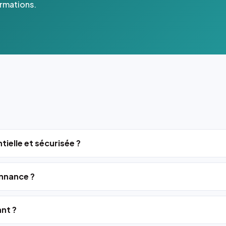
ormations.
tielle et sécurisée ?
nnance ?
ant ?