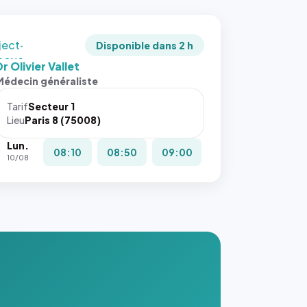
adrée
ject-
Disponible dans 2 h
 cover`.
r Olivier Vallet
s ces
Médecin généraliste
ributs
Tarif
Secteur 1
igateur
Lieu
Paris 8 (75008)
réserve
Lun.
la
08:10
08:50
09:00
10/08
ce, et
taient
trois
nières
ges de
nnuaire
s ce
. #}