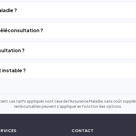
ladie ?
 téléconsultation ?
ultation ?
 instable ?
ient. Les tarifs appliqués sont ceux de l'Assurance Maladie, sans coût suppléme
remboursables peuvent s'appliquer en fonction des options.
ERVICES
CONTACT