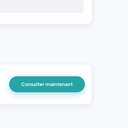
 40×40
taille
due par
ofile-
ture`,
un
Consulter maintenant
ort 1:1
 reste
e à
tes les
les
sque la
to est