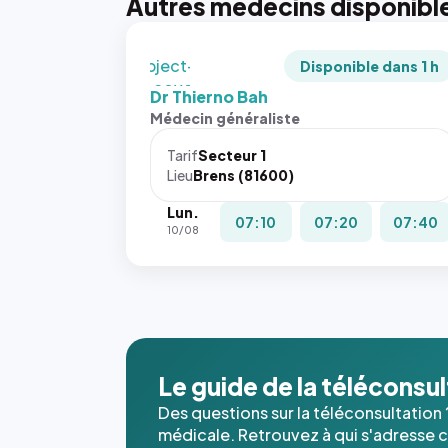
Autres médecins disponibl
recadrée
en
`object-
Disponible dans 1 h
fit: cover`.
Dr Thierno Bah
Sans ces
Médecin généraliste
attributs
le
Tarif
Secteur 1
navigateur
Lieu
Brens (81600)
ne réserve
Lun.
pas la
07:10
07:20
07:40
10/08
place, et
c'étaient
les trois
dernières
images de
l'annuaire
dans ce
Le guide de la téléconsu
cas. #}
Des questions sur la téléconsultation 
médicale. Retrouvez à qui s'adresse ce