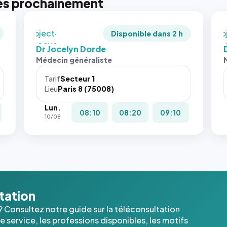
es prochainement
recadrée
rec
en
en
`object-
`ob
Disponible dans 2 h
fit: cover`.
fit:
Dr Jocelyn Dorde
D
Sans ces
San
Médecin généraliste
attributs
att
le
le
Tarif
Secteur 1
navigateur
nav
Lieu
Paris 8 (75008)
ne réserve
ne 
Lun.
pas la
pas 
08:10
08:20
09:10
10/08
place, et
pla
c'étaient
c'é
les trois
les 
dernières
der
images de
ima
l'annuaire
l'a
dans ce
dan
ltation
cas. #}
cas
? Consultez notre guide sur la téléconsultation
 service, les professions disponibles, les motifs