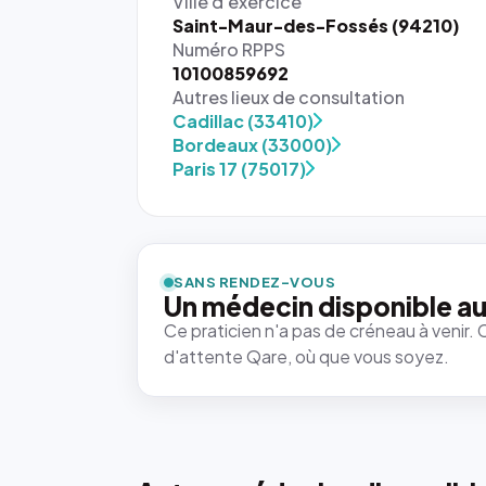
Ville d'exercice
Saint-Maur-des-Fossés (94210)
Numéro RPPS
10100859692
Autres lieux de consultation
Cadillac (33410)
Bordeaux (33000)
Paris 17 (75017)
{# 40×40
: la taille
rendue par
`.profile-
SANS RENDEZ-VOUS
picture`,
Un médecin disponible au
et un
Ce praticien n'a pas de créneau à venir. 
rapport 1:1
d'attente Qare, où que vous soyez.
qui reste
juste à
toutes les
tailles
puisque la
photo est