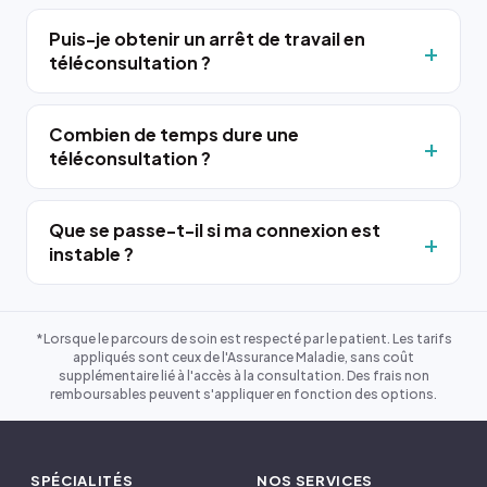
Puis-je obtenir un arrêt de travail en
téléconsultation ?
Combien de temps dure une
téléconsultation ?
Que se passe-t-il si ma connexion est
instable ?
*Lorsque le parcours de soin est respecté par le patient. Les tarifs
appliqués sont ceux de l'Assurance Maladie, sans coût
supplémentaire lié à l'accès à la consultation. Des frais non
remboursables peuvent s'appliquer en fonction des options.
SPÉCIALITÉS
NOS SERVICES