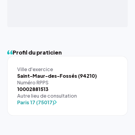
Profil du praticien
Ville d'exercice
Saint-Maur-des-Fossés (94210)
Numéro RPPS
{# 40×40
10002881513
: la taille
Autre lieu de consultation
rendue par
Paris 17 (75017)
`.profile-
picture`,
et un
rapport 1:1
qui reste