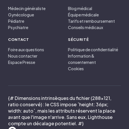
Médecin généraliste
Blog médical
Gynécologue
Équipe médicale
Pédiatre
Tarifs et remboursement
Psychiatre
Conseils médicaux
CONTACT
SÉCURITÉ
Foire aux questions
Politique de confidentialité
Nous contacter
Information &
Espace Presse
consentement
Cookies
{# Dimensions intrinsèques du fichier (288×121,
ratio conservé) : le CSS impose `height: 36px;
width: auto`, mais les attributs réservent la place
avant que l'image n'arrive. Sans eux, Lighthouse
compte un décalage potentiel. #}