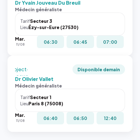
et un
Dr Yvain Jouveau Du Breuil
l'annuaire
Sans ces
rapport 1:1
Médecin généraliste
dans ce
attributs
qui reste
cas. #}
le
juste à
Tarif
Secteur 3
navigateur
Lieu
Ézy-sur-Eure (27530)
toutes les
ne réserve
tailles
Mar.
pas la
puisque la
06:30
06:45
07:00
11/08
place, et
photo est
c'étaient
recadrée
les trois
en
dernières
`object-
Disponible demain
images de
fit: cover`.
Dr Olivier Vallet
l'annuaire
Sans ces
Médecin généraliste
dans ce
attributs
cas. #}
le
Tarif
Secteur 1
navigateur
Lieu
Paris 8 (75008)
ne réserve
Mar.
pas la
06:40
06:50
12:40
11/08
place, et
c'étaient
les trois