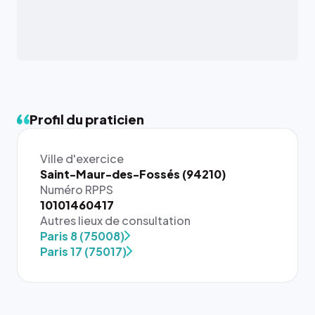
Profil du praticien
Ville d'exercice
Saint-Maur-des-Fossés (94210)
Numéro RPPS
10101460417
{# 40×40
Autres lieux de consultation
: la taille
Paris 8 (75008)
rendue par
Paris 17 (75017)
`.profile-
picture`,
et un
rapport 1:1