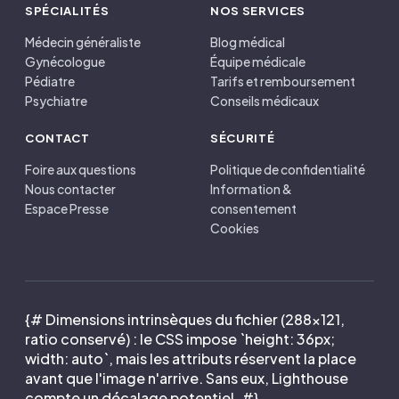
SPÉCIALITÉS
NOS SERVICES
Médecin généraliste
Blog médical
Gynécologue
Équipe médicale
Pédiatre
Tarifs et remboursement
Psychiatre
Conseils médicaux
CONTACT
SÉCURITÉ
Foire aux questions
Politique de confidentialité
Nous contacter
Information &
Espace Presse
consentement
Cookies
{# Dimensions intrinsèques du fichier (288×121,
ratio conservé) : le CSS impose `height: 36px;
width: auto`, mais les attributs réservent la place
avant que l'image n'arrive. Sans eux, Lighthouse
compte un décalage potentiel. #}